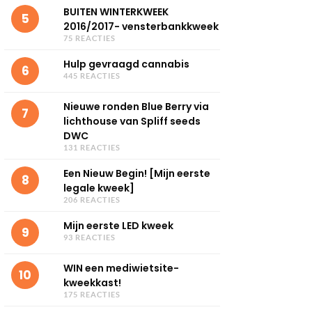
BUITEN WINTERKWEEK
5
2016/2017- vensterbankkweek
75 REACTIES
Hulp gevraagd cannabis
6
445 REACTIES
Nieuwe ronden Blue Berry via
7
lichthouse van Spliff seeds
DWC
131 REACTIES
Een Nieuw Begin! [Mijn eerste
8
legale kweek]
206 REACTIES
Mijn eerste LED kweek
9
93 REACTIES
WIN een mediwietsite-
10
kweekkast!
175 REACTIES