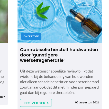
ONDERZOEK
Cannabisolie herstelt huidwonden
door ‘gunstigere
weefselregeneratie’
an
Uit deze wetenschappelijke review blijkt dat
che
wietolie bij de behandeling van huidwonden
oog
niet alleen schade beperkt en voor beter herstel
zorgt, maar ook dat dit met minder pijn gepaard
gaat dan bij reguliere therapieën.
2026
LEES VERDER
03 augustus 2026