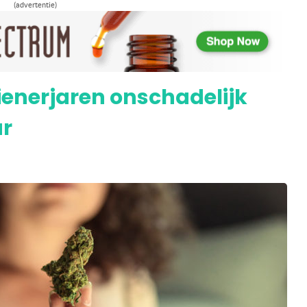
(advertentie)
loedvaten door wiet roken voorkomen
tienerjaren onschadelijk
ur