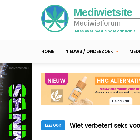
Mediwietsite
Mediwietforum
Alles over medicinale cannabis
HOME
NIEUWS / ONDERZOEK
MEDI
(advertentie)
Onderzoek dat leversc
Soja kan schade aan b
Wiet verbetert seks voo
LEES OOK
Onderzoek dat leversc