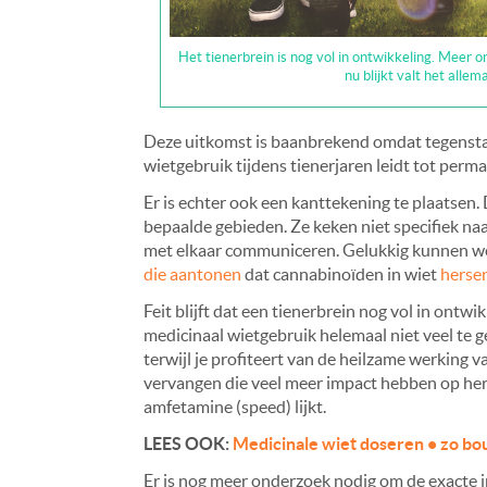
Het tienerbrein is nog vol in ontwikkeling. Meer 
nu blijkt valt het all
Deze uitkomst is baanbrekend omdat tegensta
wietgebruik tijdens tienerjaren leidt tot perm
Er is echter ook een kanttekening te plaatsen.
bepaalde gebieden. Ze keken niet specifiek na
met elkaar communiceren.
Gelukkig kunnen we 
die aantonen
dat cannabinoïden in wiet
herse
Feit blijft dat een tienerbrein nog vol in ontwi
medicinaal wietgebruik helemaal niet veel te g
terwijl je profiteert van de heilzame werking 
vervangen die veel meer impact hebben op herse
amfetamine (speed) lijkt.
LEES OOK:
Medicinale wiet doseren • zo bou
Er is nog meer onderzoek nodig om de exacte 