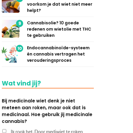
voorkom je dat wiet niet meer
helpt?
Cannabisolie? 10 goede
9
redenen om wietolie met THC
te gebruiken
Endocannabinoïde-systeem
10
én cannabis vertragen het
verouderingsproces
Wat vind jij?
Bij medicinale wiet denk je niet
meteen aan roken, maar ook dat is
medicinaal. Hoe gebruik jij medicinale
cannabis?
Ik rook het. Door mediwiet te roken