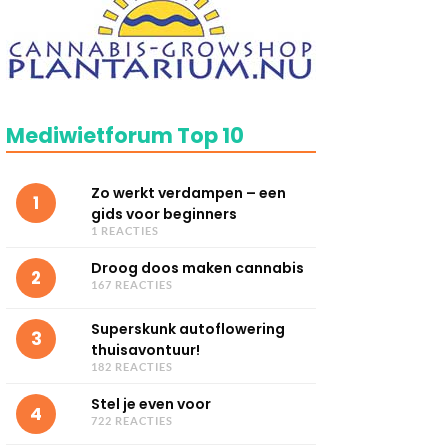
Mediwietforum Top 10
Zo werkt verdampen – een
1
gids voor beginners
1 REACTIES
Droog doos maken cannabis
2
167 REACTIES
Superskunk autoflowering
3
thuisavontuur!
182 REACTIES
Stel je even voor
4
722 REACTIES