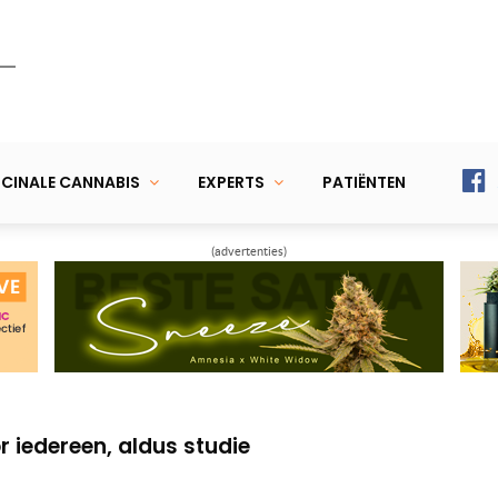
CINALE CANNABIS
EXPERTS
PATIËNTEN
(advertenties)
hade door CBD suggereert ontkracht
loedvaten door wiet roken voorkomen
r iedereen, aldus studie
hade door CBD suggereert ontkracht