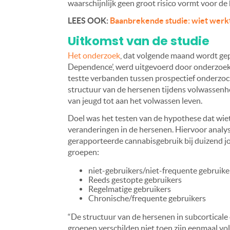
waarschijnlijk geen groot risico vormt voor de
LEES OOK:
Baanbrekende studie: wiet werkt 
Uitkomst van de studie
Het onderzoek
, dat volgende maand wordt gep
Dependence’, werd uitgevoerd door onderzoek
testte verbanden tussen prospectief onderzoc
structuur van de hersenen tijdens volwassenhe
van jeugd tot aan het volwassen leven.
Doel was het testen van de hypothese dat wietge
veranderingen in de hersenen. Hiervoor analys
gerapporteerde cannabisgebruik bij duizend j
groepen:
niet-gebruikers/niet-frequente gebruike
Reeds gestopte gebruikers
Regelmatige gebruikers
Chronische/frequente gebruikers
“De structuur van de hersenen in subcorticale 
groepen verschilden niet toen zijn eenmaal vo