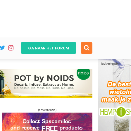
GA NAAR HET
FORUM
(advertentie)
(advertentie)