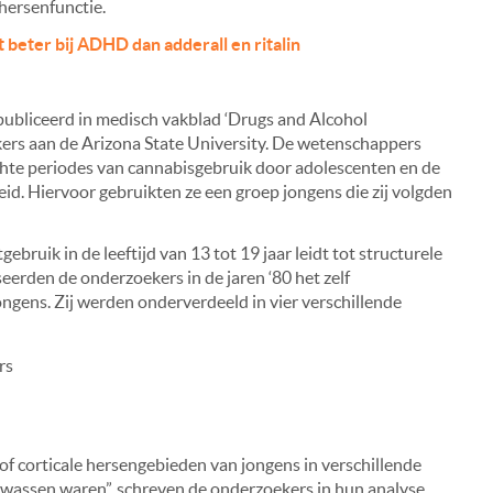
 hersenfunctie.
beter bij ADHD dan adderall en ritalin
ubliceerd in medisch vakblad ‘Drugs and Alcohol
ers aan de Arizona State University. De wetenschappers
hte periodes van cannabisgebruik door adolescenten en de
id. Hiervoor gebruikten ze een groep jongens die zij volgden
bruik in de leeftijd van 13 tot 19 jaar leidt tot structurele
eerden de onderzoekers in de jaren ‘80 het zelf
ongens.
Zij werden onderverdeeld in vier verschillende
rs
of corticale hersengebieden van jongens in verschillende
lwassen waren”, schreven de onderzoekers in hun analyse.