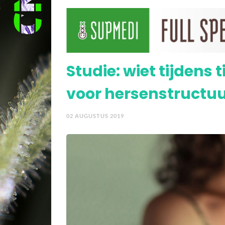
Soja kan schade aan b
Studie: wiet tijdens 
voor hersenstructu
02 AUGUSTUS 2019