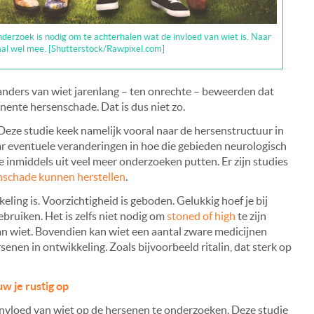
onderzoek is nodig om te achterhalen wat de invloed van wiet is. Naar
emaal wel mee. [Shutterstock/Rawpixel.com]
nders van wiet jarenlang – ten onrechte – beweerden dat
anente hersenschade. Dat is dus niet zo.
 Deze studie keek namelijk vooral naar de hersenstructuur in
ar eventuele veranderingen in hoe die gebieden neurologisch
inmiddels uit veel meer onderzoeken putten. Er zijn studies
nschade kunnen herstellen
.
kkeling is. Voorzichtigheid is geboden. Gelukkig hoef je bij
ebruiken. Het is zelfs niet nodig om
stoned of high
te zijn
van wiet. Bovendien kan wiet een aantal zware medicijnen
nen in ontwikkeling. Zoals bijvoorbeeld ritalin, dat sterk op
w je rustig op
invloed van wiet op de hersenen te onderzoeken. Deze studie