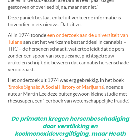
gestorven of overleed bijna, maar net niet.”
Deze paniek bestaat enkel uit verkeerde informatie is
bovendien niets nieuws. Dat zit zo.
Al in 1974 toonde
een onderzoek aan de universiteit van
Tulane
aan dat het werkzame bestanddeel in cannabis –
THC – de hersenen schaadt, wat ertoe leidt dat de pers
zonder een spoor van scepticisme, plichtsgetrouw
artikelen schrijft die beweren dat cannabis hersenschade
veroorzaakt.
Het onderzoek uit 1974 was erg gebrekkig. In het boek
‘
Smoke Signals: A Social History of Marijuana
‘, noemde
auteur Martin Lee deze buitengewoon kleine studie met
rhesusapen, een ‘leerboek van wetenschappelijke fraude’.
De primaten kregen hersenbeschadiging
door verstikking en
koolmonoxidevergiftiging, maar Heath