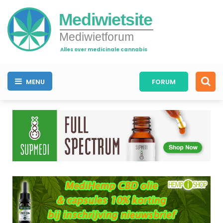
Mediwietsite
Mediwietforum
Alles over medicinale cannabis
MENU
FORUM