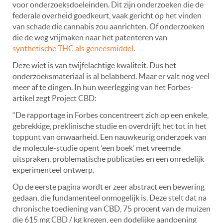
voor onderzoeksdoeleinden. Dit zijn onderzoeken die de
federale overheid goedkeurt, vaak gericht op het vinden
van schade die cannabis zou aanrichten. Of onderzoeken
die de weg vrijmaken naar het patenteren van
synthetische THC als geneesmiddel
.
Deze wiet is van twijfelachtige kwaliteit. Dus het
onderzoeksmateriaal is al belabberd. Maar er valt nog veel
meer af te dingen. In hun weerlegging van het Forbes-
artikel zegt Project CBD:
“De rapportage in Forbes concentreert zich op een enkele,
gebrekkige, preklinische studie en overdrijft het tot in het
toppunt van onwaarheid. Een nauwkeurig onderzoek van
de molecule-studie opent ‘een boek’ met vreemde
uitspraken, problematische publicaties en een onredelijk
experimenteel ontwerp.
Op de eerste pagina wordt er zeer abstract een bewering
gedaan, die fundamenteel onmogelijk is. Deze stelt dat na
chronische toediening van CBD, 75 procent van de muizen
die 615 mg CBD / kg kregen, een dodelijke aandoening