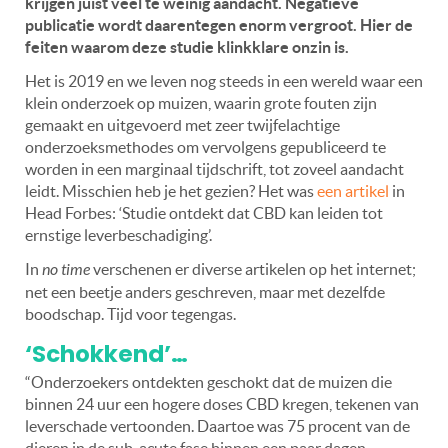
krijgen juist veel te weinig aandacht. Negatieve
publicatie wordt daarentegen enorm vergroot. Hier de
feiten waarom deze studie klinkklare onzin is.
Het is 2019 en we leven nog steeds in een wereld waar een
klein onderzoek op muizen, waarin grote fouten zijn
gemaakt en uitgevoerd met zeer twijfelachtige
onderzoeksmethodes om vervolgens gepubliceerd te
worden in een marginaal tijdschrift, tot zoveel aandacht
leidt. Misschien heb je het gezien? Het was
een artikel
in
Head Forbes: ‘Studie ontdekt dat CBD kan leiden tot
ernstige leverbeschadiging’.
In
no time
verschenen er diverse artikelen op het internet;
net een beetje anders geschreven, maar met dezelfde
boodschap. Tijd voor tegengas.
‘Schokkend’…
“Onderzoekers ontdekten geschokt dat de muizen die
binnen 24 uur een hogere doses CBD kregen, tekenen van
leverschade vertoonden. Daartoe was 75 procent van de
dieren in de sub-acute fase binnen een paar dagen