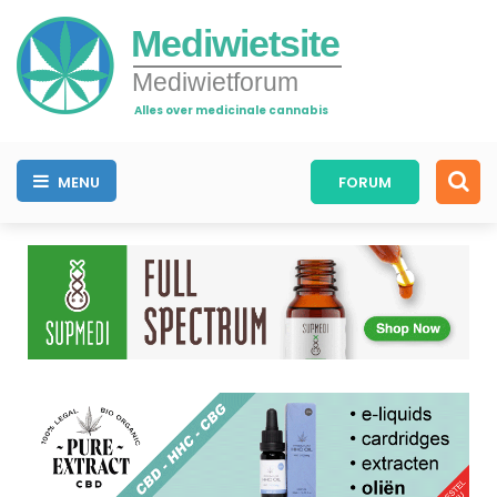
Mediwietsite
Mediwietforum
Alles over medicinale cannabis
MENU
FORUM