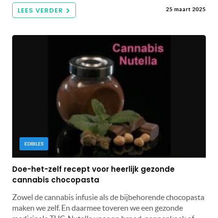
LEES VERDER
25 maart 2025
EDIBLES
Doe-het-zelf recept voor heerlijk gezonde
cannabis chocopasta
Zowel de cannabis infusie als de bijbehorende chocopasta
maken we zelf. En daarmee toveren we een gezonde