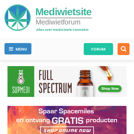
Mediwietsite
Mediwietforum
Alles over medicinale cannabis
MENU
FORUM