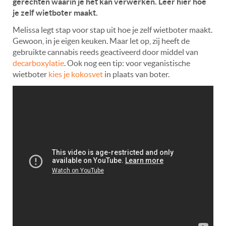
gerechten waarin je het kan verwerken. Leer hier hoe
je zelf wietboter maakt.
Melissa legt stap voor stap uit hoe je zelf wietboter maakt.
Gewoon, in je eigen keuken. Maar let op, zij heeft de
gebruikte cannabis reeds geactiveerd door middel van
decarboxylatie
. Ook nog een tip: voor veganistische
wietboter
kies je kokosvet
in plaats van boter.