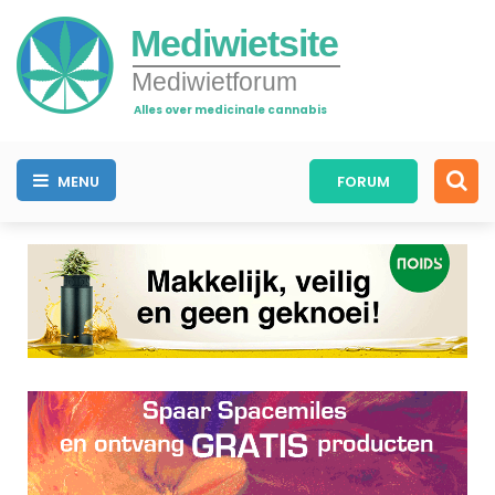
Mediwietsite
Mediwietforum
Alles over medicinale cannabis
MENU
FORUM