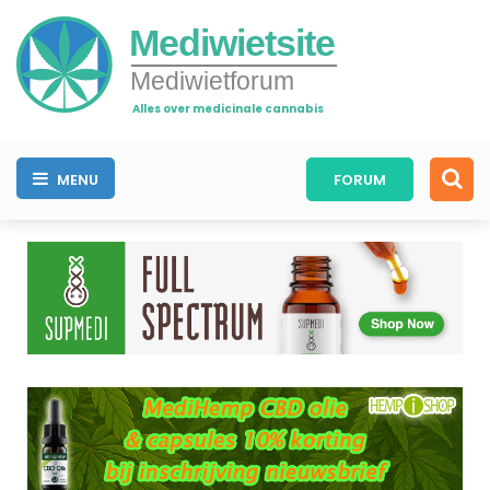
Mediwietsite
Mediwietforum
Alles over medicinale cannabis
MENU
FORUM