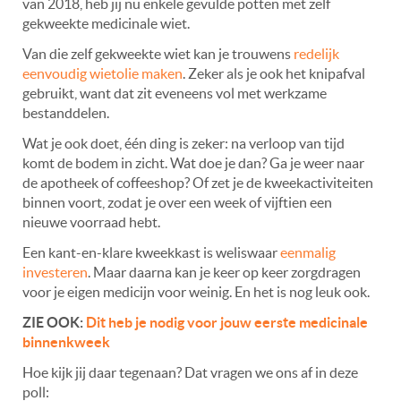
van 2018, heb jij nu enkele gevulde potten met zelf
gekweekte medicinale wiet.
Van die zelf gekweekte wiet kan je trouwens
redelijk
eenvoudig wietolie maken
. Zeker als je ook het knipafval
gebruikt, want dat zit eveneens vol met werkzame
bestanddelen.
Wat je ook doet, één ding is zeker: na verloop van tijd
komt de bodem in zicht. Wat doe je dan? Ga je weer naar
de apotheek of coffeeshop? Of zet je de kweekactiviteiten
binnen voort, zodat je over een week of vijftien een
nieuwe voorraad hebt.
Een kant-en-klare kweekkast is weliswaar
eenmalig
investeren
. Maar daarna kan je keer op keer zorgdragen
voor je eigen medicijn voor weinig. En het is nog leuk ook.
ZIE OOK:
Dit heb je nodig voor jouw eerste medicinale
binnenkweek
Hoe kijk jij daar tegenaan? Dat vragen we ons af in deze
poll: