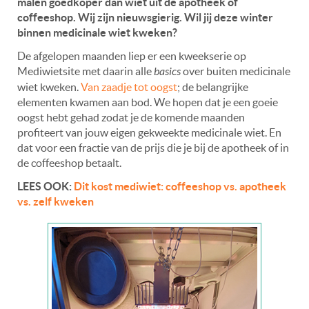
malen goedkoper dan wiet uit de apotheek of
coffeeshop. Wij zijn nieuwsgierig. Wil jij deze winter
binnen medicinale wiet kweken?
De afgelopen maanden liep er een kweekserie op
Mediwietsite met daarin alle
basics
over buiten medicinale
wiet kweken.
Van zaadje tot oogst
; de belangrijke
elementen kwamen aan bod. We hopen dat je een goeie
oogst hebt gehad zodat je de komende maanden
profiteert van jouw eigen gekweekte medicinale wiet. En
dat voor een fractie van de prijs die je bij de apotheek of in
de coffeeshop betaalt.
LEES OOK:
Dit kost mediwiet: coffeeshop vs. apotheek
vs. zelf kweken