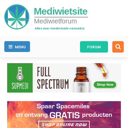
Mediwietsite
Mediwietforum
Alles over medicinale cannabis
MENU
FORUM