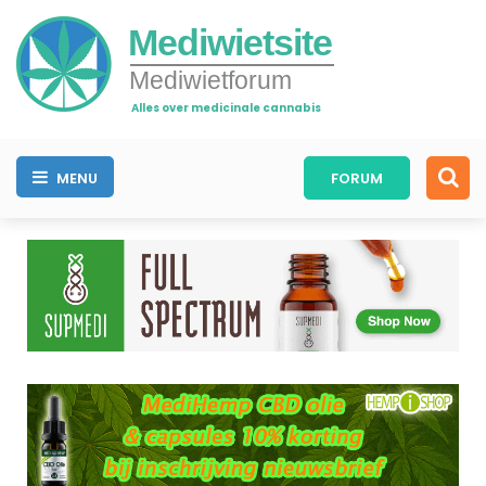
Mediwietsite
Mediwietforum
Alles over medicinale cannabis
MENU
FORUM