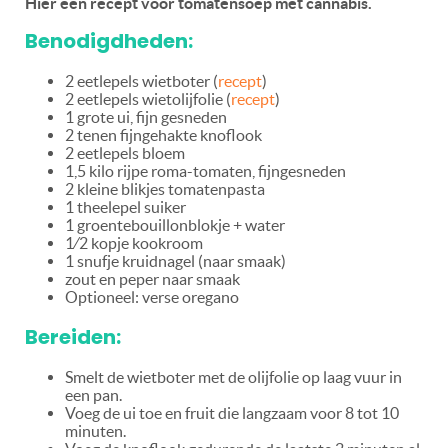
Hier een recept voor tomatensoep met cannabis.
Benodigdheden:
2 eetlepels wietboter (
recept
)
2 eetlepels wietolijfolie (
recept
)
1 grote ui, fijn gesneden
2 tenen fijngehakte knoflook
2 eetlepels bloem
1,5 kilo rijpe roma-tomaten, fijngesneden
2 kleine blikjes tomatenpasta
1 theelepel suiker
1 groentebouillonblokje + water
1⁄2 kopje kookroom
1 snufje kruidnagel (naar smaak)
zout en peper naar smaak
Optioneel: verse oregano
Bereiden:
Smelt de wietboter met de olijfolie op laag vuur in
een pan.
Voeg de ui toe en fruit die langzaam voor 8 tot 10
minuten.