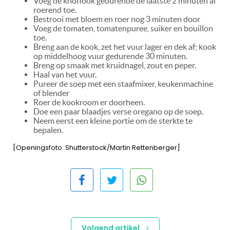
Voeg de knoflook gedurende de laatste 2 minuten al
roerend toe.
Bestrooi met bloem en roer nog 3 minuten door
Voeg de tomaten, tomatenpuree, suiker en bouillon
toe.
Breng aan de kook, zet het vuur lager en dek af; kook
op middelhoog vuur gedurende 30 minuten.
Breng op smaak met kruidnagel, zout en peper.
Haal van het vuur.
Pureer de soep met een staafmixer, keukenmachine
of blender
Roer de kookroom er doorheen.
Doe een paar blaadjes verse oregano op de soep.
Neem eerst een kleine portie om de sterkte te
bepalen.
[Openingsfoto: Shutterstock/Martin Rettenberger]
Volgend artikel