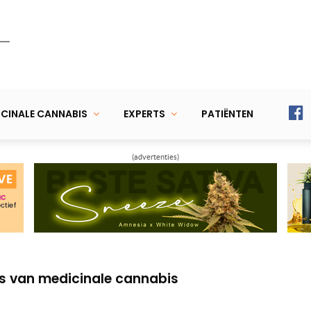
CINALE CANNABIS
EXPERTS
PATIËNTEN
(advertenties)
ing strategie door Dr. Sulak
betaald worden? Ga werken bij Bedrocan!
is van medicinale cannabis
ing strategie door Dr. Sulak