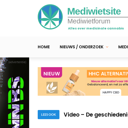
Mediwietsite
Mediwietforum
Alles over medicinale cannabis
HOME
NIEUWS / ONDERZOEK
MEDI
(advertentie)
Video – Cannabis doser
Legaal wiet kweken én 
Video – De geschieden
LEES OOK
Video – Cannabis doser