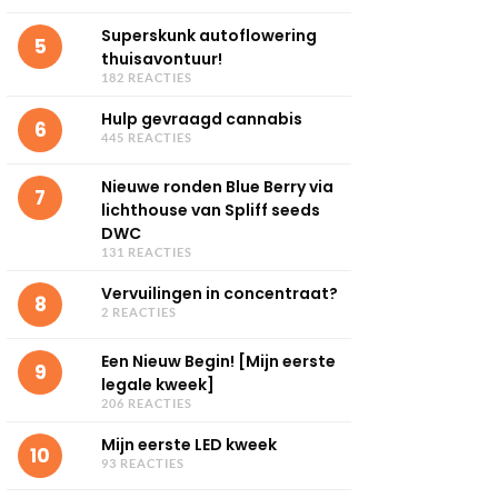
Superskunk autoflowering
5
thuisavontuur!
182 REACTIES
Hulp gevraagd cannabis
6
445 REACTIES
Nieuwe ronden Blue Berry via
7
lichthouse van Spliff seeds
DWC
131 REACTIES
Vervuilingen in concentraat?
8
2 REACTIES
Een Nieuw Begin! [Mijn eerste
9
legale kweek]
206 REACTIES
Mijn eerste LED kweek
10
93 REACTIES