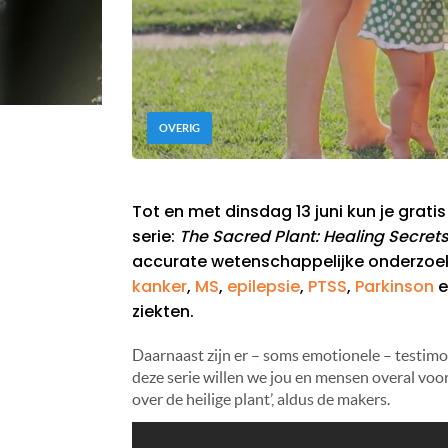
OVERIG
Tot en met dinsdag 13 juni kun je grat
serie:
The Sacred Plant: Healing Secre
accurate wetenschappelijke onderzoeke
kanker
,
MS
,
epilepsie
,
PTSS
,
Parkinson
e
ziekten.
Daarnaast zijn er – soms emotionele – testimo
deze serie willen we jou en mensen overal v
over de heilige plant’, aldus de makers.