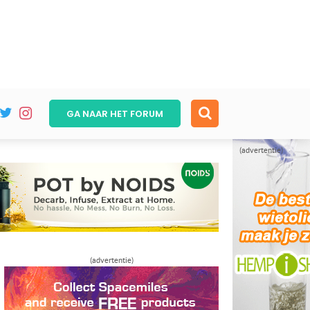
GA NAAR HET
FORUM
(advertentie)
(advertentie)