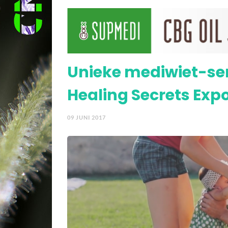
Legaal wiet kweken én 
Unieke mediwiet-ser
Healing Secrets Exp
09 JUNI 2017