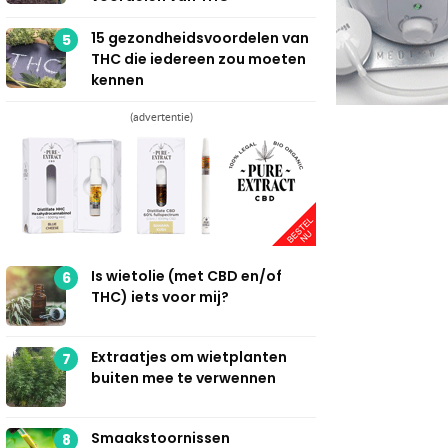
15 gezondheidsvoordelen van
5
THC die iedereen zou moeten
kennen
(advertentie)
Is wietolie (met CBD en/of
6
THC) iets voor mij?
Extraatjes om wietplanten
7
buiten mee te verwennen
Smaakstoornissen
8