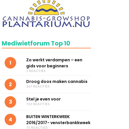
Mediwietforum Top 10
Zo werkt verdampen – een
1
gids voor beginners
1 REACTIES
Droog doos maken cannabis
2
167 REACTIES
Stel je even voor
3
722 REACTIES
BUITEN WINTERKWEEK
4
2016/2017- vensterbankkweek
75 REACTIES