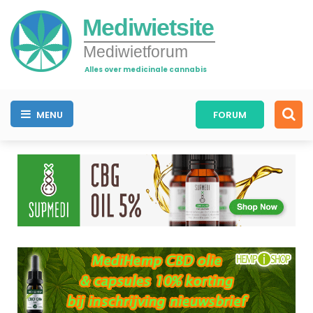
Mediwietsite
Mediwietforum
Alles over medicinale cannabis
MENU
FORUM