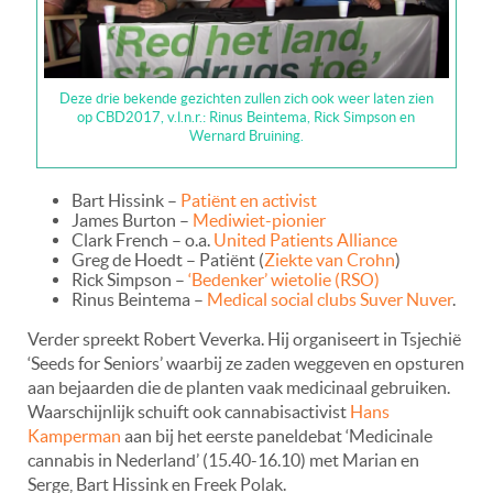
Deze drie bekende gezichten zullen zich ook weer laten zien
op CBD2017, v.l.n.r.: Rinus Beintema, Rick Simpson en
Wernard Bruining.
Bart Hissink –
Patiënt en activist
James Burton –
Mediwiet-pionier
Clark French – o.a.
United Patients Alliance
Greg de Hoedt – Patiënt (
Ziekte van Crohn
)
Rick Simpson –
‘Bedenker’ wietolie (RSO)
Rinus Beintema –
Medical social clubs Suver Nuver
.
Verder spreekt Robert Veverka. Hij organiseert in Tsjechië
‘Seeds for Seniors’ waarbij ze zaden weggeven en opsturen
aan bejaarden die de planten vaak medicinaal gebruiken.
Waarschijnlijk schuift ook cannabisactivist
Hans
Kamperman
aan bij het eerste paneldebat ‘Medicinale
cannabis in Nederland’ (15.40-16.10) met Marian en
Serge, Bart Hissink en Freek Polak.