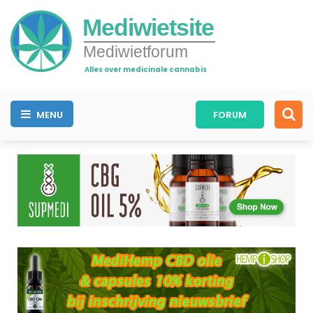
Mediwietsite
Mediwietforum
Alles over medicinale cannabis
MENU
FORUM