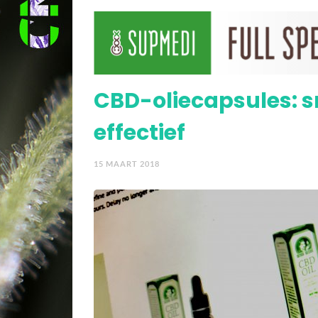
Video – Mediwietsite sch
CBD-oliecapsules: s
effectief
15 MAART 2018