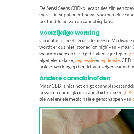
De Sensi Seeds CBD-oliecapsules zijn een toev
ware. Dit supplement bevat voornamelijk cann
bestanddelen van de cannabisplant.
Veelzijdige werking
Cannabidiol heeft, zoals de meeste Mediwietsi
wordt er dus niet ‘stoned’ of ‘high’ van – ma
waarom mensen CBD gebruiken zijn: tegen
(o
algehele malaise,
depressie
en
epilepsie
. CBD 
unieke werking op het lichaamseigen cannabi
Andere cannabinoïden
Maar CBD is niet het enige cannabisbestandde
bevatten namelijk ook cannabichromeen (
CB
die wel enkele medicinale eigenschappen van