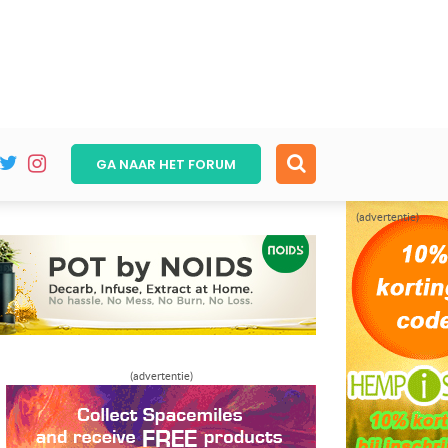
GA NAAR HET
FORUM
(advertentie)
(advertentie)