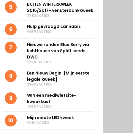
BUITEN WINTERKWEEK
5
2016/2017- vensterbankkweek
75 REACTIES
Hulp gevraagd cannabis
6
445 REACTIES
Nieuwe ronden Blue Berry via
7
lichthouse van Spliff seeds
DWC
131 REACTIES
Een Nieuw Begin! [Mijn eerste
8
legale kweek]
206 REACTIES
WIN een mediwietsite-
9
kweekkast!
175 REACTIES
Mijn eerste LED kweek
10
93 REACTIES