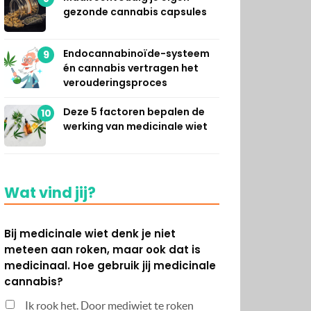
gezonde cannabis capsules
Endocannabinoïde-systeem
9
én cannabis vertragen het
verouderingsproces
Deze 5 factoren bepalen de
10
werking van medicinale wiet
Wat vind jij?
Bij medicinale wiet denk je niet
meteen aan roken, maar ook dat is
medicinaal. Hoe gebruik jij medicinale
cannabis?
Ik rook het. Door mediwiet te roken