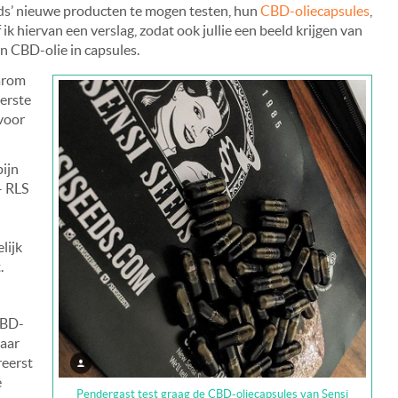
eds’ nieuwe producten te mogen testen, hun
CBD-oliecapsules
,
ik hiervan een verslag, zodat ook jullie een beeld krijgen van
n CBD-olie in capsules.
aarom
eerste
voor
ijn
– RLS
lijk
.
CBD-
maar
reerst
e
Pendergast test graag de CBD-oliecapsules van Sensi