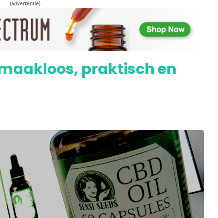
(advertentie)
ittert in internationale wietserie
maakloos, praktisch en