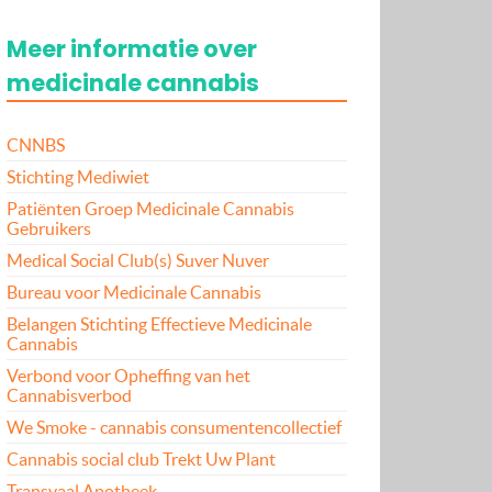
Meer informatie over
medicinale cannabis
CNNBS
Stichting Mediwiet
Patiënten Groep Medicinale Cannabis
Gebruikers
Medical Social Club(s) Suver Nuver
Bureau voor Medicinale Cannabis
Belangen Stichting Effectieve Medicinale
Cannabis
Verbond voor Opheffing van het
Cannabisverbod
We Smoke - cannabis consumentencollectief
Cannabis social club Trekt Uw Plant
Transvaal Apotheek