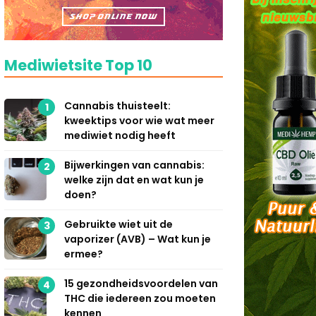
Mediwietsite Top 10
Cannabis thuisteelt:
1
kweektips voor wie wat meer
mediwiet nodig heeft
Bijwerkingen van cannabis:
2
welke zijn dat en wat kun je
doen?
Gebruikte wiet uit de
3
vaporizer (AVB) – Wat kun je
ermee?
15 gezondheidsvoordelen van
4
THC die iedereen zou moeten
kennen