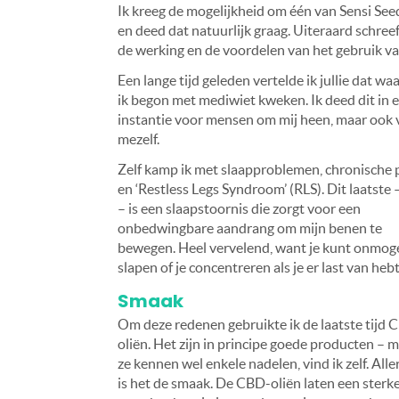
Ik kreeg de mogelijkheid om één van Sensi Se
en deed dat natuurlijk graag. Uiteraard schreef 
de werking en de voordelen van het gebruik va
Een lange tijd geleden vertelde ik jullie dat w
ik begon met mediwiet kweken. Ik deed dit in 
instantie voor mensen om mij heen, maar ook 
mezelf.
Zelf kamp ik met slaapproblemen, chronische p
en ‘Restless Legs Syndroom’ (RLS). Dit laatste 
– is een slaapstoornis die zorgt voor een
onbedwingbare aandrang om mijn benen te
bewegen. Heel vervelend, want je kunt onmoge
slapen of je concentreren als je er last van hebt
Smaak
Om deze redenen gebruikte ik de laatste tijd 
oliën. Het zijn in principe goede producten – 
ze kennen wel enkele nadelen, vind ik zelf. Alle
is het de smaak. De CBD-oliën laten een sterk