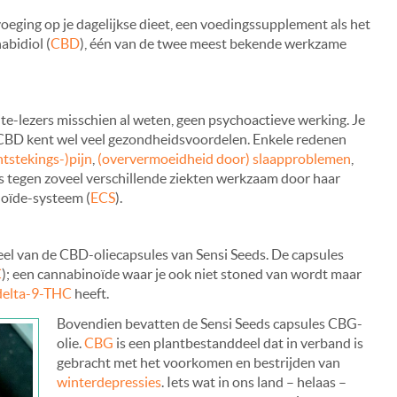
oeging op je dagelijkse dieet, een voedingssupplement als het
abidiol (
CBD
), één van de twee meest bekende werkzame
te-lezers misschien al weten, geen psychoactieve werking. Je
ar CBD kent wel veel gezondheidsvoordelen. Enkele redenen
ntstekings-)pijn
,
(oververmoeidheid door) slaapproblemen
,
is tegen zoveel verschillende ziekten werkzaam door haar
noïde-systeem (
ECS
).
el van de CBD-oliecapsules van Sensi Seeds. De capsules
C
); een cannabinoïde waar je ook niet stoned van wordt maar
delta-9-THC
heeft.
Bovendien bevatten de Sensi Seeds capsules CBG-
olie.
CBG
is een plantbestanddeel dat in verband is
gebracht met het voorkomen en bestrijden van
winterdepressies
. Iets wat in ons land – helaas –