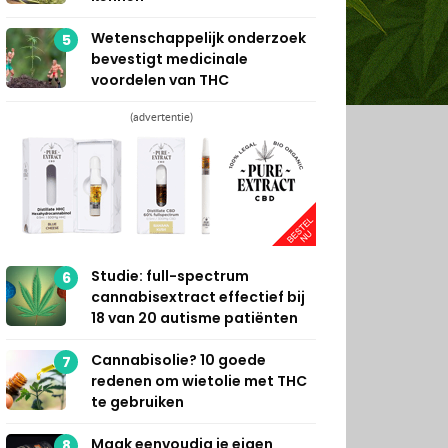
Wetenschappelijk onderzoek
5
bevestigt medicinale
voordelen van THC
(advertentie)
Studie: full-spectrum
6
cannabisextract effectief bij
18 van 20 autisme patiënten
Cannabisolie? 10 goede
7
redenen om wietolie met THC
te gebruiken
Maak eenvoudig je eigen
8