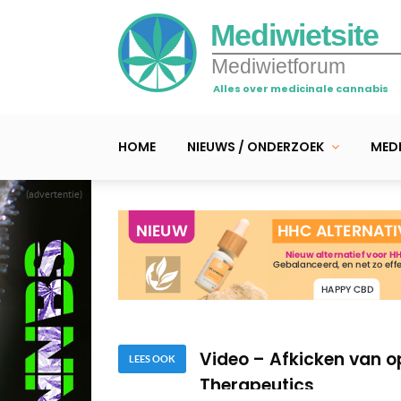
Mediwietsite
Mediwietforum
Alles over medicinale cannabis
HOME
NIEUWS / ONDERZOEK
MEDI
(advertentie)
Ontdek de ‘Terpenen in
Video – Mediwietsite sch
Video – Afkicken van o
Therapeutics
LEES OOK
Ontdek de ‘Terpenen in