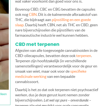
wat vaker voorkomt dan goed voor ons is.
Bovenop CBD, CBC en CBG bevatten de capsules
ook nog
CBN
. Dit is de kalmerende afbraakstof van
THC, die bijdraagt aan
pijnstilling en een goede
slaap
. Daarbij heeft CBN, net als THC en CBD, geen
nare bijverschijnselen die pijnstillers van de
farmaceutische industrie wel kunnen hebben.
CBD met terpenen
Afgezien van alle toegevoegde cannabinoïden in de
CBD-oliecapsules, bevatten deze ook
terpenen
.
Terpenen zijn hoofdzakelijk (in verschillende
samenstellingen) verantwoordelijk voor de geur en
smaak van wiet, maar ook voor de
specifieke
medicinale werking
van een bepaalde
cannabissoort.
Daarbij is het zo dat ook terpenen niet psychoactief
lleen
werken, dus je deze gerust kunt nemen zonder
bijverschijnselen.
Let wel op: pure – onverdunde –
terpenen zijn niet geschikt voor orale consumptie.