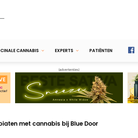
CINALE CANNABIS
EXPERTS
PATIËNTEN
(advertenties)
 Cannabis’ met deze interactieve graphic
ittert in internationale wietserie
piaten met cannabis bij Blue Door
 Cannabis’ met deze interactieve graphic