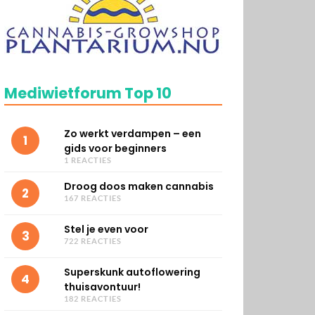
Mediwietforum Top 10
Zo werkt verdampen – een
1
gids voor beginners
1 REACTIES
Droog doos maken cannabis
2
167 REACTIES
Stel je even voor
3
722 REACTIES
Superskunk autoflowering
4
thuisavontuur!
182 REACTIES