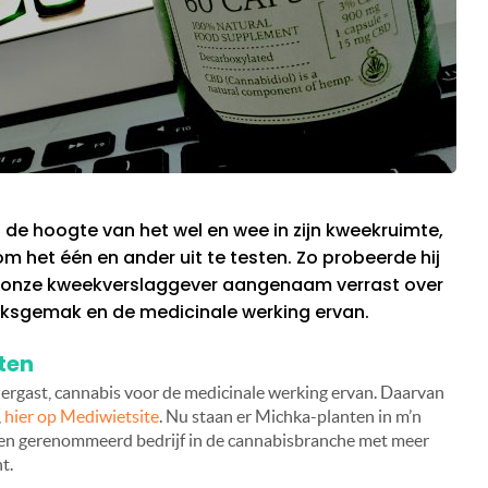
e hoogte van het wel en wee in zijn kweekruimte,
om het één en ander uit te testen. Zo probeerde hij
s onze kweekverslaggever aangenaam verrast over
iksgemak en de medicinale werking ervan.
ten
dergast, cannabis voor de medicinale werking ervan. Daarvan
,
hier op Mediwietsite
. Nu staan er Michka-planten in m’n
Een gerenommeerd bedrijf in de cannabisbranche met meer
t.