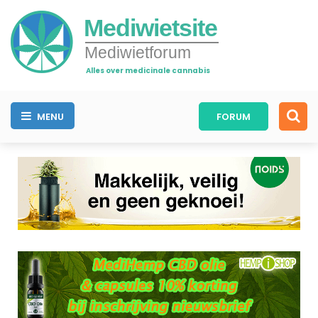
Mediwietsite
Mediwietforum
Alles over medicinale cannabis
MENU
FORUM