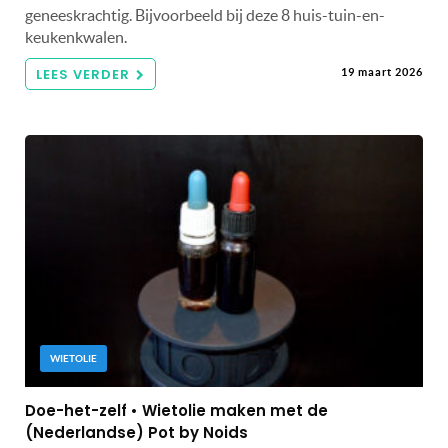
geneeskrachtig. Bijvoorbeeld bij deze 8 huis-tuin-en-
keukenkwalen.
LEES VERDER
19 maart 2026
WIETOLIE
Doe-het-zelf • Wietolie maken met de
(Nederlandse) Pot by Noids