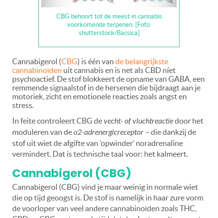
CBG behoort tot de meest in cannabis
voorkomende terpenen. [Foto:
shutterstock/Bacsica]
Cannabigerol (
CBG
) is één van
de belangrijkste
cannabinoïden
uit cannabis en is net als CBD níet
psychoactief. De stof blokkeert de opname van GABA, een
remmende signaalstof in de hersenen die bijdraagt aan je
motoriek, zicht en emotionele reacties zoals angst en
stress.
In feite controleert CBG de
vecht- of vluchtreactie
door het
moduleren van de
α2-adrenergicreceptor
– die dankzij de
stof uit wiet de afgifte van ‘opwinder’ noradrenaline
vermindert. Dat is technische taal voor: het kalmeert.
Cannabigerol (CBG)
Cannabigerol (CBG) vind je maar weinig in normale wiet
die op tijd geoogst is. De stof is namelijk in haar zure vorm
de voorloper van veel andere cannabinoïden zoals THC,