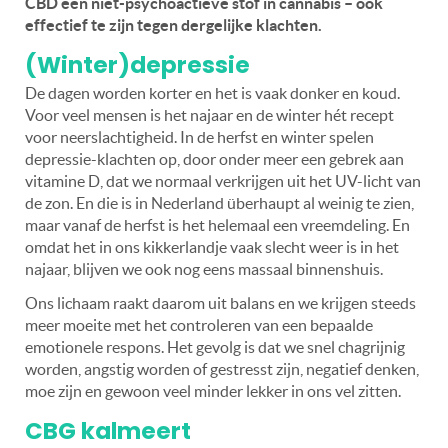
CBD een niet-psychoactieve stof in cannabis – óók
effectief te zijn tegen dergelijke klachten.
(Winter)depressie
De dagen worden korter en het is vaak donker en koud.
Voor veel mensen is het najaar en de winter hét recept
voor neerslachtigheid. In de herfst en winter spelen
depressie-klachten op, door onder meer een gebrek aan
vitamine D, dat we normaal verkrijgen uit het UV-licht van
de zon. En die is in Nederland überhaupt al weinig te zien,
maar vanaf de herfst is het helemaal een vreemdeling. En
omdat het in ons kikkerlandje vaak slecht weer is in het
najaar, blijven we ook nog eens massaal binnenshuis.
Ons lichaam raakt daarom uit balans en we krijgen steeds
meer moeite met het controleren van een bepaalde
emotionele respons. Het gevolg is dat we snel chagrijnig
worden, angstig worden of gestresst zijn, negatief denken,
moe zijn en gewoon veel minder lekker in ons vel zitten.
CBG kalmeert