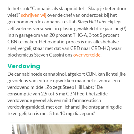
In het stuk “Cannabis als slaapmiddel – Slaap je beter door
wiet?”
schrijven wij
over de chef van onderzoek bij het
gerenommeerde cannabis-testlab
Steep Hill Labs.
Hij legt
zelf weleens verse wiet in plastic gewikkeld drie jaar lang(!)
in z’n garage om van 20 procent THC-A, 3 tot 5 procent
CBN te maken. Het oxidatie-proces is dus allesbehalve
snel, vergelijkbaar met dat van CBD naar CBD-HQ waar
biochemicus Steven Cassini ons
over vertelde.
Verdoving
De cannabinoïde cannabinol, afgekort CBN, kan lichtelijke
gevoelens van euforie opwekken maar het is vooral een
verdovend middel. Zo zegt Steep Hill Labs: “De
consumptie van 2,5 tot 5 mg CBN heeft hetzelfde
verdovende gevoel als een mild farmaceutisch
verdovingsmiddel, met een lichamelijke ontspanning die
te vergelijken is met 5 tot 10 mg diazepam.”