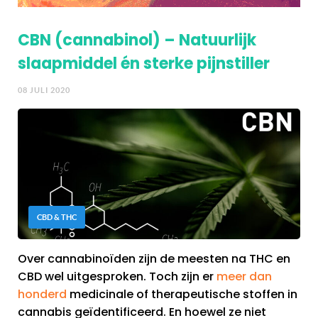
CBN (cannabinol) – Natuurlijk
slaapmiddel én sterke pijnstiller
08 JULI 2020
CBD & THC
Over cannabinoïden zijn de meesten na THC en
CBD wel uitgesproken. Toch zijn er
meer dan
honderd
medicinale of therapeutische stoffen in
cannabis geïdentificeerd. En hoewel ze niet