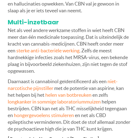
en hallucinaties opwekken. Van CBN val je gewoon in
slaap als je er iets teveel van neemt.
Multi-inzetbaar
Net als veel andere werkzame stoffen in wiet heeft CBN
meer dan één medicinale toepassing. Dat is uiteindelijk de
kracht van cannabis-medicijnen. CBN heeft onder meer
een
sterke anti-bacteriële werking
. Zelfs de meest
hardnekkige infecties zoals het MRSA-virus, een bekende
plaag in bijvoorbeeld ziekenhuizen, zijn niet tegen de stof
opgewassen.
Daarnaast is cannabinol geïdentificeerd als een
niet-
narcotische pijnstiller
met de potentie van aspirine, kan
het helpen bij het
helen van botbreuken
en zelfs
longkanker in sommige laboratoriummuizen
helpen
bestrijden. CBN kan net als THC misselijkheid tegengaan
en
hongergevoelens stimuleren
en net als CBD
epileptische verminderen. Dit doet de stof allemaal zonder
de psychoactieve high die je van THC kunt krijgen.