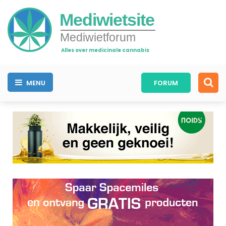
Mediwietsite
Mediwietforum
Alles over medicinale cannabis
MENU
FORUM