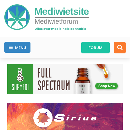
Mediwietsite
Mediwietforum
Alles over medicinale cannabis
MENU
FORUM