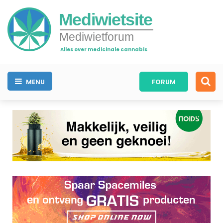
Mediwietsite
Mediwietforum
Alles over medicinale cannabis
MENU
FORUM