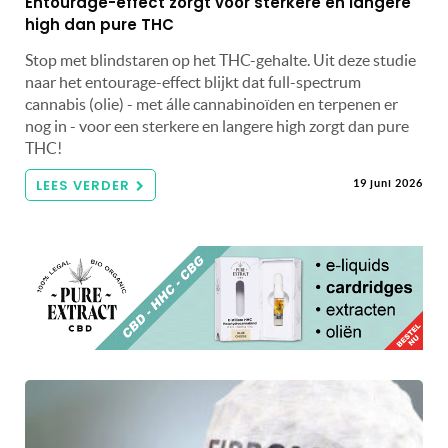
Entourage-effect zorgt voor sterkere én langere
high dan pure THC
Stop met blindstaren op het THC-gehalte. Uit deze studie
naar het entourage-effect blijkt dat full-spectrum
cannabis (olie) - met álle cannabinoïden en terpenen er
nog in - voor een sterkere en langere high zorgt dan pure
THC!
LEES VERDER
19 juni 2026