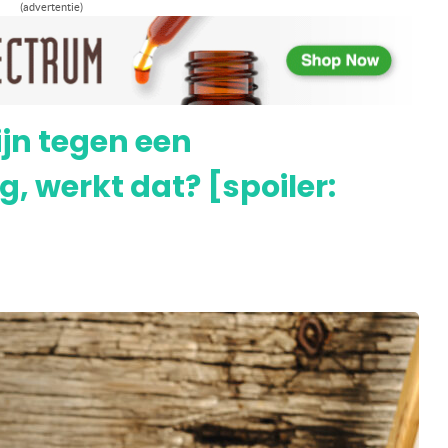
(advertentie)
g van CB2-receptoren
jn tegen een
, werkt dat? [spoiler: