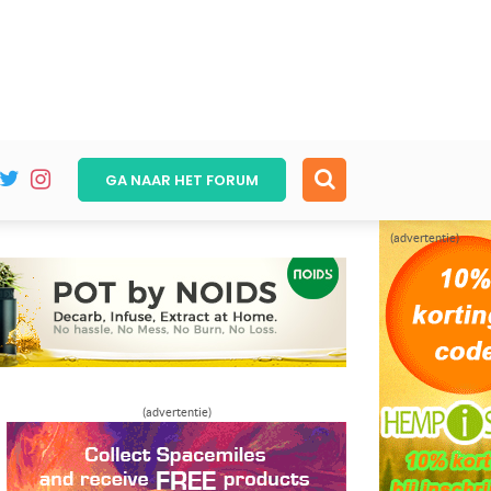
GA NAAR HET
FORUM
(advertentie)
(advertentie)