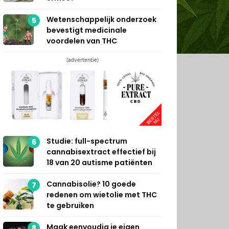
Wetenschappelijk onderzoek
5
bevestigt medicinale
voordelen van THC
(advertentie)
Studie: full-spectrum
6
cannabisextract effectief bij
18 van 20 autisme patiënten
Cannabisolie? 10 goede
7
redenen om wietolie met THC
te gebruiken
Maak eenvoudig je eigen
8