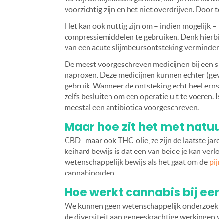
voorzichtig zijn en het niet overdrijven. Door 
Het kan ook nuttig zijn om – indien mogelijk 
compressiemiddelen te gebruiken. Denk hierbij
van een acute slijmbeursontsteking verminderen
De meest voorgeschreven medicijnen bij een sl
naproxen. Deze medicijnen kunnen echter (geva
gebruik. Wanneer de ontsteking echt heel ernsti
zelfs besluiten om een operatie uit te voeren.
meestal een antibiotica voorgeschreven.
Maar hoe zit het met natu
CBD- maar ook THC-olie, ze zijn de laatste ja
keihard bewijs is dat een van beide je kan ver
wetenschappelijk bewijs als het gaat om de
pij
cannabinoïden.
Hoe werkt cannabis bij ee
We kunnen geen wetenschappelijk onderzoek del
de diversiteit aan geneeskrachtige werkingen 