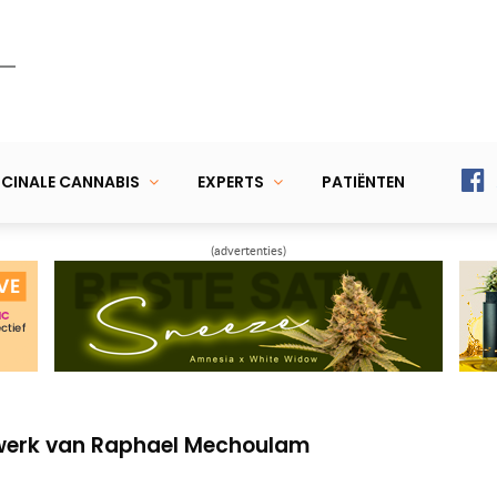
CINALE CANNABIS
EXPERTS
PATIËNTEN
(advertenties)
elke mediwiet gebruiker zou moeten kennen
g van CB2-receptoren
-werk van Raphael Mechoulam
elke mediwiet gebruiker zou moeten kennen