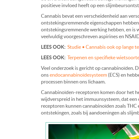
positieve invloed heeft op een slijmbeursontst
Cannabis bevat een verscheidenheid aan versch
ontstekingsremmende eigenschappen hebben.
ontstekingsremmende werking hebben, en is w
veelvuldig voorgeschreven aspirines en NSAID
LEES OOK:
Studie • Cannabis ook op lange ter
LEES OOK:
Terpenen en specifieke wietsoorte
Veel onderzoek is gericht op cannabinoïden.
ons
endocannabinoïdesysteem
(ECS) en hebbe
processen binnen ons lichaam.
Cannabinoïden-receptoren komen door het hel
wijdverspreid in het immuunsysteem, dat een cr
receptoren kunnen cannabinoïden zoals THC e
ontstekingen, zoals bij aandoeningen als slij