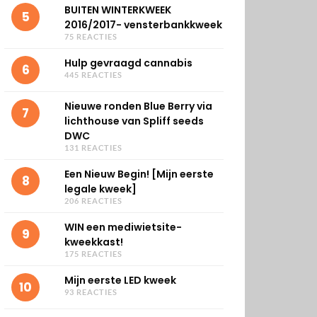
BUITEN WINTERKWEEK
5
2016/2017- vensterbankkweek
75 REACTIES
Hulp gevraagd cannabis
6
445 REACTIES
Nieuwe ronden Blue Berry via
7
lichthouse van Spliff seeds
DWC
131 REACTIES
Een Nieuw Begin! [Mijn eerste
8
legale kweek]
206 REACTIES
WIN een mediwietsite-
9
kweekkast!
175 REACTIES
Mijn eerste LED kweek
10
93 REACTIES