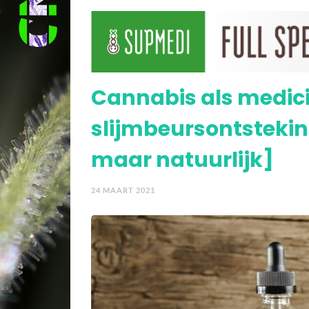
Mediwiet en het belan
Cannabis als medici
slijmbeursontsteking
maar natuurlijk]
24 MAART 2021