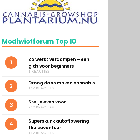
Mediwietforum Top 10
Zo werkt verdampen – een
1
gids voor beginners
1 REACTIES
Droog doos maken cannabis
2
167 REACTIES
Stel je even voor
3
722 REACTIES
Superskunk autoflowering
4
thuisavontuur!
182 REACTIES