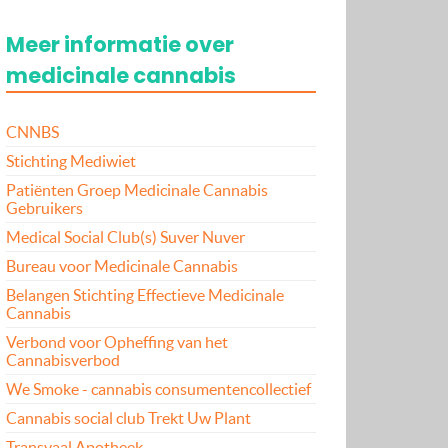
Meer informatie over
medicinale cannabis
CNNBS
Stichting Mediwiet
Patiënten Groep Medicinale Cannabis
Gebruikers
Medical Social Club(s) Suver Nuver
Bureau voor Medicinale Cannabis
Belangen Stichting Effectieve Medicinale
Cannabis
Verbond voor Opheffing van het
Cannabisverbod
We Smoke - cannabis consumentencollectief
Cannabis social club Trekt Uw Plant
Transvaal Apotheek