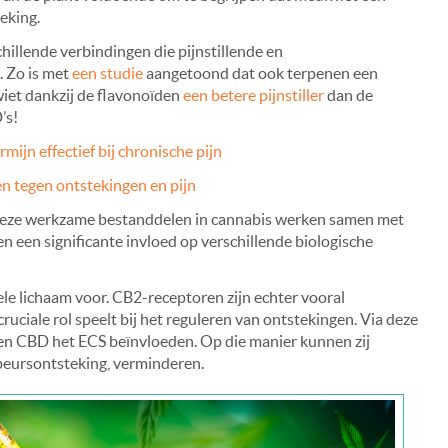
eking.
illende verbindingen die pijnstillende en
 Zo is met
een studie
aangetoond dat ook terpenen een
iet dankzij de flavonoïden
een betere pijnstiller
dan de
’s!
mijn effectief bij chronische pijn
n tegen ontstekingen en pijn
 Deze werkzame bestanddelen in cannabis werken samen met
n een significante invloed op verschillende biologische
e lichaam voor. CB2-receptoren zijn echter vooral
uciale rol speelt bij het reguleren van ontstekingen.
Via deze
n CBD het ECS beïnvloeden. Op die manier kunnen zij
mbeursontsteking, verminderen.