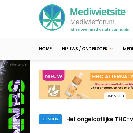
Mediwietsite
Mediwietforum
Alles over medicinale cannabis
HOME
NIEUWS / ONDERZOEK
MEDI
(advertentie)
5 cannabis feiten die 
Mediwiet en het belan
Het ongelooflijke THC
LEES OOK
5 cannabis feiten die 