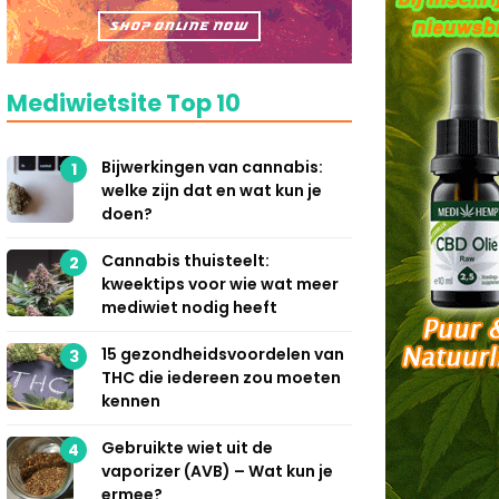
Mediwietsite Top 10
Bijwerkingen van cannabis:
1
welke zijn dat en wat kun je
doen?
Cannabis thuisteelt:
2
kweektips voor wie wat meer
mediwiet nodig heeft
15 gezondheidsvoordelen van
3
THC die iedereen zou moeten
kennen
Gebruikte wiet uit de
4
vaporizer (AVB) – Wat kun je
ermee?