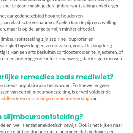
te snel te gaan, maakt je de slijmbeursontsteking enkel erger.
– het aangedane gebied hoog te houden en
 aan elastische verbanden. Koelen kan de pijn en zwelling
, maar is op de lange termijn minder effectief.
ijmbeursontsteking zijn aspirine, ibuprofen en
arlijke) bijwerkingen veroorzaken, vooral bij langdurig
g is, kan een arts besluiten corticosteroïden te injecteren, of
 Is er een onderliggende infectie aanwezig, dan krijgen mensen
urlijke remedies zoals mediwiet?
ren steeds populaire aan het worden. En hoewel er geen
lossen van een slijmbeursontsteking, is er wel voldoende
nstillende
en
ontstekingsremmende werking
van
n slijmbeursontsteking
?
en, wel is er zat anekdotisch bewijs. Ook is het kijken naar
van de plant voldoende om te begrijpen dat mediwiet een