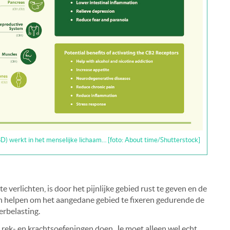
D) werkt in het menselijke lichaam… [foto: About time/Shutterstock]
verlichten, is door het pijnlijke gebied rust te geven en de
an helpen om het aangedane gebied te fixeren gedurende de
erbelasting.
te rek- en krachtsoefeningen doen. Je moet alleen wel echt