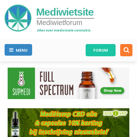
Mediwietsite
Mediwietforum
Alles over medicinale cannabis
MENU
FORUM