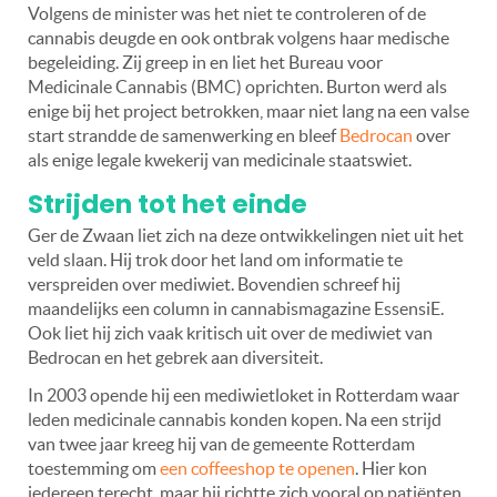
Volgens de minister was het niet te controleren of de
cannabis deugde en ook ontbrak volgens haar medische
begeleiding. Zij greep in en liet het Bureau voor
Medicinale Cannabis (BMC) oprichten. Burton werd als
enige bij het project betrokken, maar niet lang na een valse
start strandde de samenwerking en bleef
Bedrocan
over
als enige legale kwekerij van medicinale staatswiet.
Strijden tot het einde
Ger de Zwaan liet zich na deze ontwikkelingen niet uit het
veld slaan. Hij trok door het land om informatie te
verspreiden over mediwiet. Bovendien schreef hij
maandelijks een column in cannabismagazine EssensiE.
Ook liet hij zich vaak kritisch uit over de mediwiet van
Bedrocan en het gebrek aan diversiteit.
In 2003 opende hij een mediwietloket in Rotterdam waar
leden medicinale cannabis konden kopen. Na een strijd
van twee jaar kreeg hij van de gemeente Rotterdam
toestemming om
een coffeeshop te openen
. Hier kon
iedereen terecht, maar hij richtte zich vooral op patiënten.