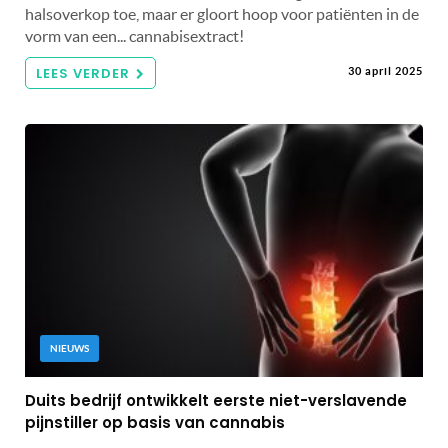
halsoverkop toe, maar er gloort hoop voor patiënten in de
vorm van een... cannabisextract!
LEES VERDER
30 april 2025
NIEUWS
Duits bedrijf ontwikkelt eerste niet-verslavende
pijnstiller op basis van cannabis