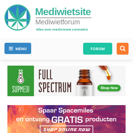
Mediwietsite
Mediwietforum
Alles over medicinale cannabis
MENU
FORUM