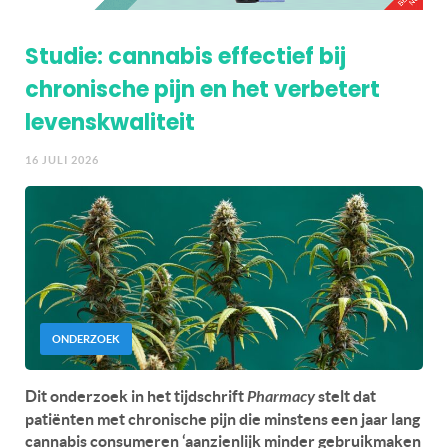
Studie: cannabis effectief bij
chronische pijn en het verbetert
levenskwaliteit
16 JULI 2026
ONDERZOEK
Dit onderzoek in het tijdschrift
Pharmacy
stelt dat
patiënten met chronische pijn die minstens een jaar lang
cannabis consumeren ‘aanzienlijk minder gebruikmaken