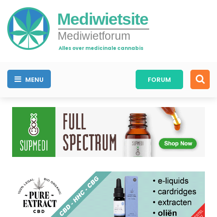
Mediwietsite
Mediwietforum
Alles over medicinale cannabis
MENU
FORUM