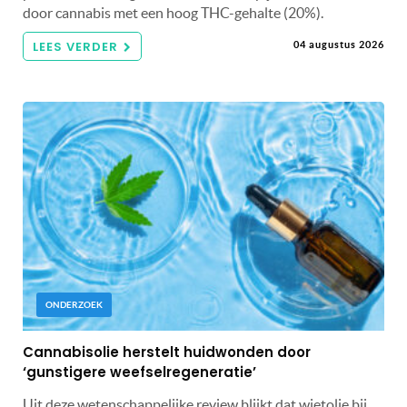
door cannabis met een hoog THC-gehalte (20%).
LEES VERDER
04 augustus 2026
ONDERZOEK
Cannabisolie herstelt huidwonden door
‘gunstigere weefselregeneratie’
Uit deze wetenschappelijke review blijkt dat wietolie bij