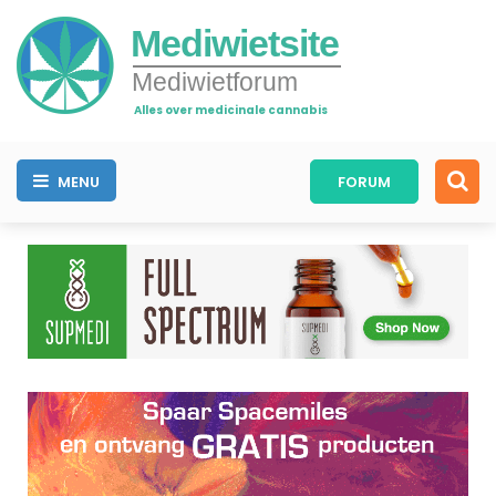
Mediwietsite
Mediwietforum
Alles over medicinale cannabis
MENU
FORUM