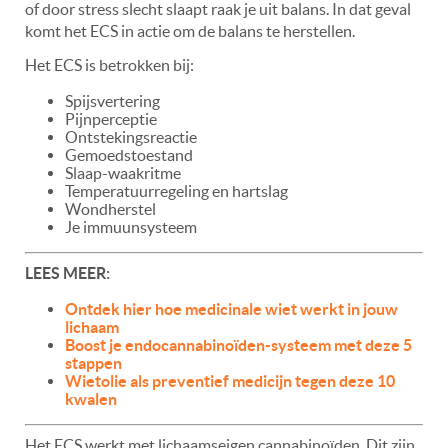
of door stress slecht slaapt raak je uit balans. In dat geval
komt het ECS in actie om de balans te herstellen.
Het ECS is betrokken bij:
Spijsvertering
Pijnperceptie
Ontstekingsreactie
Gemoedstoestand
Slaap-waakritme
Temperatuurregeling en hartslag
Wondherstel
Je immuunsysteem
LEES MEER:
Ontdek hier hoe medicinale wiet werkt in jouw
lichaam
Boost je endocannabinoïden-systeem met deze 5
stappen
Wietolie als preventief medicijn tegen deze 10
kwalen
Het ECS werkt met lichaamseigen cannabinoïden. Dit zijn