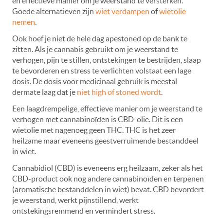
en effectieve manier om je weerstand te versterken.
Goede alternatieven zijn
wiet verdampen
of
wietolie
nemen
.
Ook hoef je niet de hele dag apestoned op de bank te
zitten. Als je cannabis gebruikt om je weerstand te
verhogen, pijn te stillen, ontstekingen te bestrijden, slaap
te bevorderen en stress te verlichten volstaat een lage
dosis. De dosis voor medicinaal gebruik is meestal
dermate laag dat je
niet high of stoned wordt
.
Een laagdrempelige, effectieve manier om je weerstand te
verhogen met cannabinoïden is CBD-olie. Dit is een
wietolie met nagenoeg geen THC. THC is het zeer
heilzame maar eveneens geestverruimende bestanddeel
in wiet.
Cannabidiol (CBD) is eveneens erg heilzaam, zeker als het
CBD-product ook nog andere cannabinoïden en terpenen
(aromatische bestanddelen in wiet) bevat. CBD bevordert
je weerstand, werkt pijnstillend, werkt
ontstekingsremmend en vermindert stress.