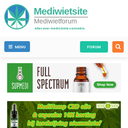
Mediwietsite
Mediwietforum
Alles over medicinale cannabis
MENU
FORUM