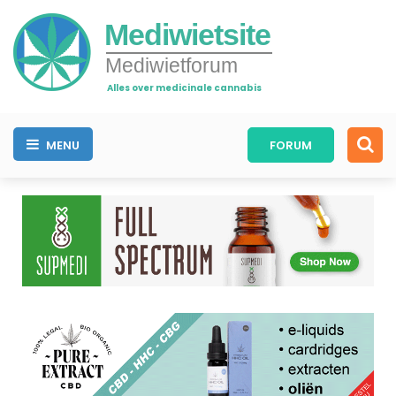
Mediwietsite
Mediwietforum
Alles over medicinale cannabis
MENU
FORUM