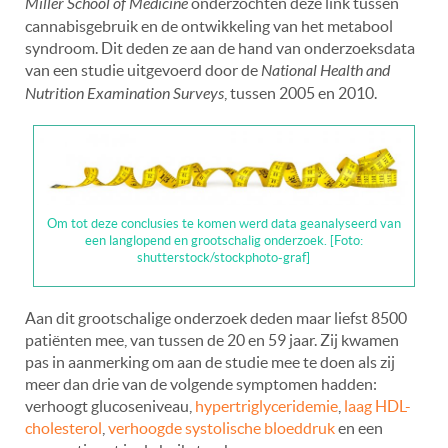
Miller School of Medicine
onderzochten deze link tussen
cannabisgebruik en de ontwikkeling van het metabool
syndroom. Dit deden ze aan de hand van onderzoeksdata
van een studie uitgevoerd door de
National Health and
Nutrition Examination Surveys
, tussen 2005 en 2010.
Om tot deze conclusies te komen werd data geanalyseerd van
een langlopend en grootschalig onderzoek. [Foto:
shutterstock/stockphoto-graf]
Aan dit grootschalige onderzoek deden maar liefst 8500
patiënten mee, van tussen de 20 en 59 jaar. Zij kwamen
pas in aanmerking om aan de studie mee te doen als zij
meer dan drie van de volgende symptomen hadden:
verhoogt glucoseniveau,
hypertriglyceridemie
,
laag HDL-
cholesterol
,
verhoogde systolische bloeddruk
en een