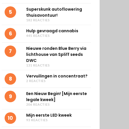
Superskunk autoflowering
5
thuisavontuur!
182 REACTIES
Hulp gevraagd cannabis
6
445 REACTIES
Nieuwe ronden Blue Berry via
7
lichthouse van Spliff seeds
DWC
131 REACTIES
Vervuilingen in concentraat?
8
2 REACTIES
Een Nieuw Begin! [Mijn eerste
9
legale kweek]
206 REACTIES
Mijn eerste LED kweek
10
93 REACTIES