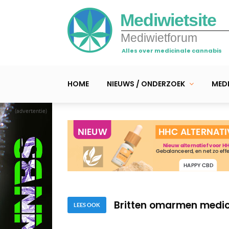
Mediwietsite
Mediwietforum
Alles over medicinale cannabis
HOME
NIEUWS / ONDERZOEK
MEDI
(advertentie)
Britten omarmen medic
Colombia gaat mediwiet
Poolse politici willen 
Britten omarmen medic
LEES OOK
Colombia gaat mediwiet