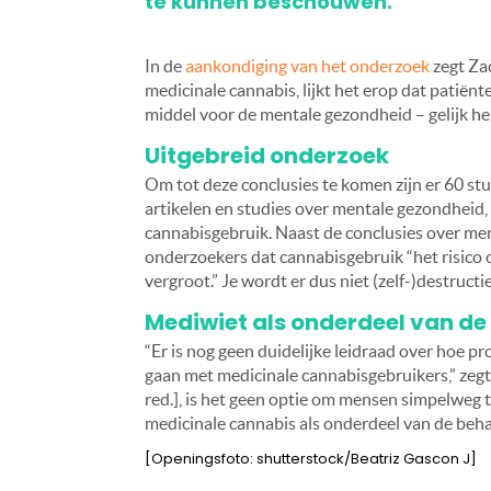
te kunnen beschouwen.
In de
aankondiging van het onderzoek
zegt Zac
medicinale cannabis, lijkt het erop dat patiën
middel voor de mentale gezondheid – gelijk he
Uitgebreid onderzoek
Om tot deze conclusies te komen zijn er 60 stu
artikelen en studies over mentale gezondheid,
cannabisgebruik. Naast de conclusies over me
onderzoekers dat cannabisgebruik “het risico 
vergroot.” Je wordt er dus niet (zelf-)destructie
Mediwiet als onderdeel van d
“Er is nog geen duidelijke leidraad over hoe 
gaan met medicinale cannabisgebruikers,” zegt 
red.], is het geen optie om mensen simpelweg
medicinale cannabis als onderdeel van de beh
[Openingsfoto: shutterstock/Beatriz Gascon J]