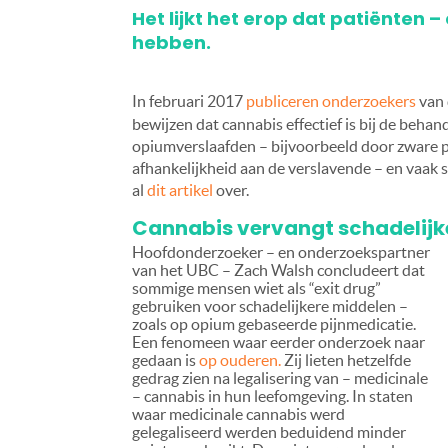
Het lijkt het erop dat patiënten –
hebben.
In februari 2017
publiceren onderzoekers
van
bewijzen dat cannabis effectief is bij de behan
opiumverslaafden – bijvoorbeeld door zware pi
afhankelijkheid aan de verslavende – en vaak 
al
dit artikel
over.
Cannabis vervangt schadelijk
Hoofdonderzoeker – en onderzoekspartner
van het UBC – Zach Walsh concludeert dat
sommige mensen wiet als “exit drug”
gebruiken voor schadelijkere middelen –
zoals op opium gebaseerde pijnmedicatie.
Een fenomeen waar eerder onderzoek naar
gedaan is
op ouderen.
Zij lieten hetzelfde
gedrag zien na legalisering van – medicinale
– cannabis in hun leefomgeving. In staten
waar medicinale cannabis werd
gelegaliseerd werden beduidend minder