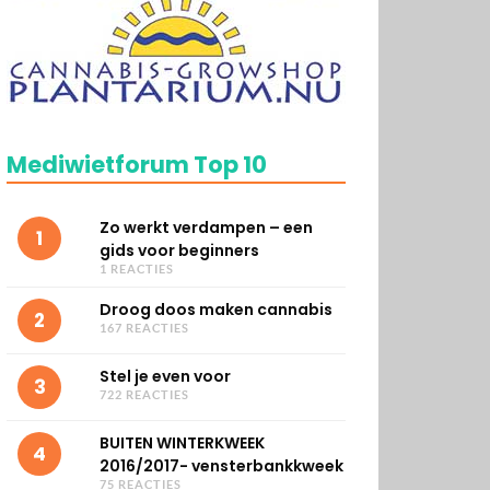
Mediwietforum Top 10
Zo werkt verdampen – een
1
gids voor beginners
1 REACTIES
Droog doos maken cannabis
2
167 REACTIES
Stel je even voor
3
722 REACTIES
BUITEN WINTERKWEEK
4
2016/2017- vensterbankkweek
75 REACTIES