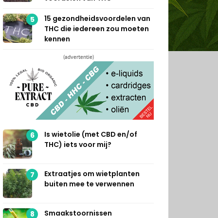
15 gezondheidsvoordelen van
5
THC die iedereen zou moeten
kennen
(advertentie)
Is wietolie (met CBD en/of
6
THC) iets voor mij?
Extraatjes om wietplanten
7
buiten mee te verwennen
Smaakstoornissen
8