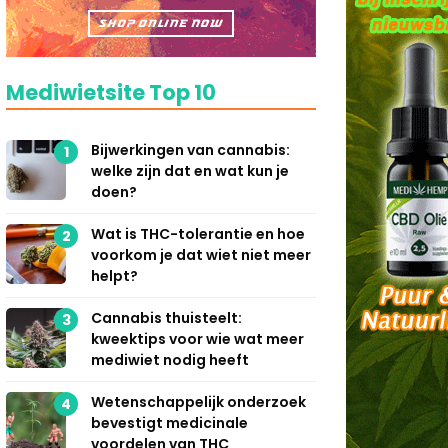
Mediwietsite Top 10
Bijwerkingen van cannabis:
1
welke zijn dat en wat kun je
doen?
Wat is THC-tolerantie en hoe
2
voorkom je dat wiet niet meer
helpt?
Cannabis thuisteelt:
3
kweektips voor wie wat meer
mediwiet nodig heeft
Wetenschappelijk onderzoek
4
bevestigt medicinale
voordelen van THC