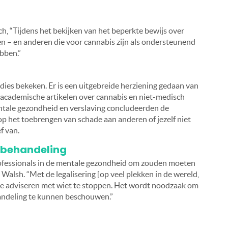
h, “Tijdens het bekijken van het beperkte bewijs over
ten – en anderen die voor cannabis zijn als ondersteunend
bben.”
dies bekeken. Er is een uitgebreide herziening gedaan van
 academische artikelen over cannabis en niet-medisch
ntale gezondheid en verslaving concludeerden de
op het toebrengen van schade aan anderen of jezelf niet
f van.
e behandeling
professionals in de mentale gezondheid om zouden moeten
Walsh. “Met de legalisering [op veel plekken in de wereld,
 te adviseren met wiet te stoppen. Het wordt noodzaak om
andeling te kunnen beschouwen.”