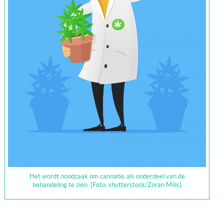
Het wordt noodzaak om cannabis als onderdeel van de
behandeling te zien. [Foto: shutterstock/Zoran Milic]