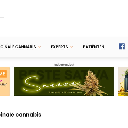
CINALE CANNABIS
EXPERTS
PATIËNTEN
(advertenties)
inale cannabis
 telen voor… Israël
dat patiënten zelf mediwiet kweken
inale cannabis
 telen voor… Israël