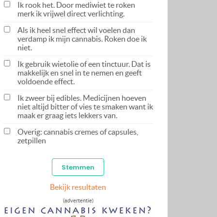
Ik rook het. Door mediwiet te roken
merk ik vrijwel direct verlichting.
Als ik heel snel effect wil voelen dan
verdamp ik mijn cannabis. Roken doe ik
niet.
Ik gebruik wietolie of een tinctuur. Dat is
makkelijk en snel in te nemen en geeft
voldoende effect.
Ik zweer bij edibles. Medicijnen hoeven
niet altijd bitter of vies te smaken want ik
maak er graag iets lekkers van.
Overig: cannabis cremes of capsules,
zetpillen
Bekijk resultaten
(advertentie)