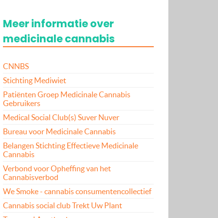
Meer informatie over
medicinale cannabis
CNNBS
Stichting Mediwiet
Patiënten Groep Medicinale Cannabis
Gebruikers
Medical Social Club(s) Suver Nuver
Bureau voor Medicinale Cannabis
Belangen Stichting Effectieve Medicinale
Cannabis
Verbond voor Opheffing van het
Cannabisverbod
We Smoke - cannabis consumentencollectief
Cannabis social club Trekt Uw Plant