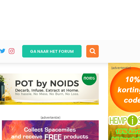
GA NAAR HET
FORUM
(advertentie)
(advertentie)