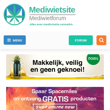
Mediwietsite
Mediwietforum
Alles over medicinale cannabis
MENU
FORUM