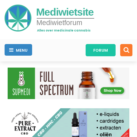
Mediwietsite
Mediwietforum
Alles over medicinale cannabis
MENU
FORUM