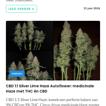
LEES VERDER
15 juni 2026
KWEKEN
CBD 1:1 Silver Lime Haze Autoflower: medicinale
Haze met THC én CBD
CBD 1:1 Silver Lime Haze: kweek een perfecte balans van
9% CBD en 9% THC. Citrus-frisse medicinale Haze zonder