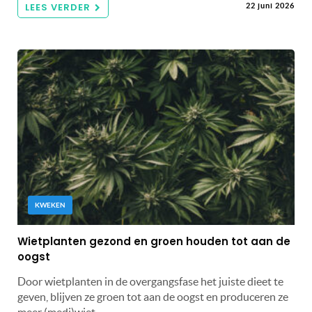
LEES VERDER
22 juni 2026
KWEKEN
Wietplanten gezond en groen houden tot aan de
oogst
Door wietplanten in de overgangsfase het juiste dieet te
geven, blijven ze groen tot aan de oogst en produceren ze
meer (medi)wiet.