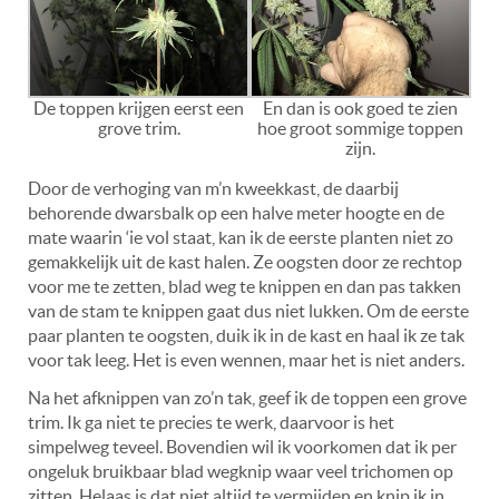
De toppen krijgen eerst een
En dan is ook goed te zien
grove trim.
hoe groot sommige toppen
zijn.
Door de verhoging van m’n kweekkast, de daarbij
behorende dwarsbalk op een halve meter hoogte en de
mate waarin ‘ie vol staat, kan ik de eerste planten niet zo
gemakkelijk uit de kast halen. Ze oogsten door ze rechtop
voor me te zetten, blad weg te knippen en dan pas takken
van de stam te knippen gaat dus niet lukken. Om de eerste
paar planten te oogsten, duik ik in de kast en haal ik ze tak
voor tak leeg. Het is even wennen, maar het is niet anders.
Na het afknippen van zo’n tak, geef ik de toppen een grove
trim. Ik ga niet te precies te werk, daarvoor is het
simpelweg teveel. Bovendien wil ik voorkomen dat ik per
ongeluk bruikbaar blad wegknip waar veel trichomen op
zitten. Helaas is dat niet altijd te vermijden en knip ik in