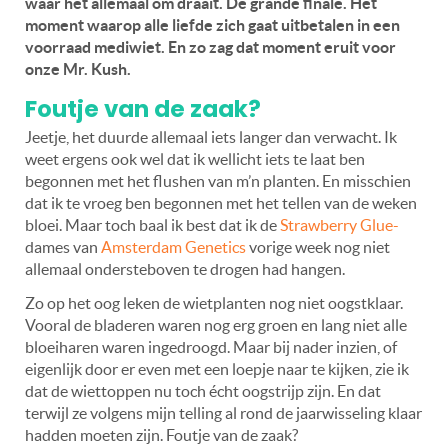
waar het allemaal om draait. De grande finale. Het
moment waarop alle liefde zich gaat uitbetalen in een
voorraad mediwiet. En zo zag dat moment eruit voor
onze Mr. Kush.
Foutje van de zaak?
Jeetje, het duurde allemaal iets langer dan verwacht. Ik
weet ergens ook wel dat ik wellicht iets te laat ben
begonnen met het flushen van m’n planten. En misschien
dat ik te vroeg ben begonnen met het tellen van de weken
bloei. Maar toch baal ik best dat ik de
Strawberry Glue-
dames van
Amsterdam Genetics
vorige week nog niet
allemaal ondersteboven te drogen had hangen.
Zo op het oog leken de wietplanten nog niet oogstklaar.
Vooral de bladeren waren nog erg groen en lang niet alle
bloeiharen waren ingedroogd. Maar bij nader inzien, of
eigenlijk door er even met een loepje naar te kijken, zie ik
dat de wiettoppen nu toch écht oogstrijp zijn. En dat
terwijl ze volgens mijn telling al rond de jaarwisseling klaar
hadden moeten zijn. Foutje van de zaak?