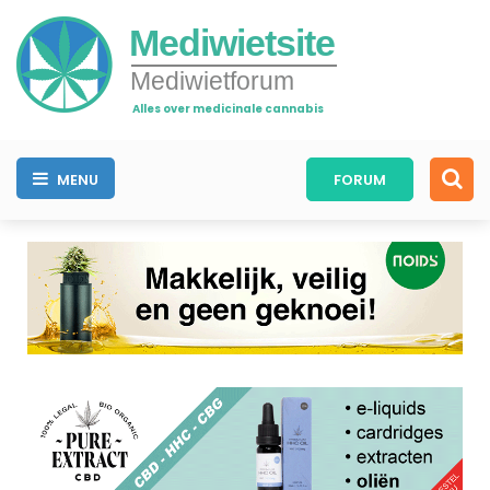
Mediwietsite
Mediwietforum
Alles over medicinale cannabis
MENU
FORUM