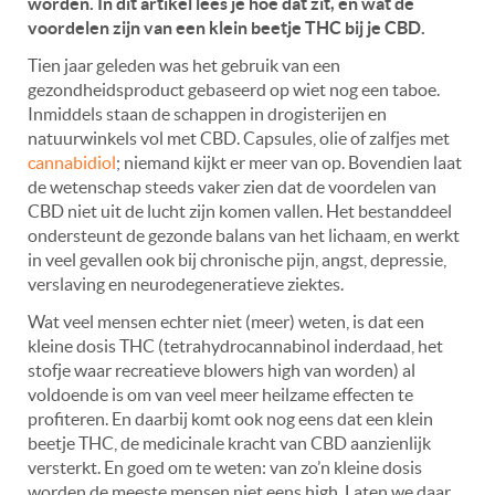
worden. In dit artikel lees je hoe dat zit, en wat de
voordelen zijn van een klein beetje THC bij je CBD.
Tien jaar geleden was het gebruik van een
gezondheidsproduct gebaseerd op wiet nog een taboe.
Inmiddels staan de schappen in drogisterijen en
natuurwinkels vol met CBD. Capsules, olie of zalfjes met
cannabidiol
; niemand kijkt er meer van op. Bovendien laat
de wetenschap steeds vaker zien dat de voordelen van
CBD niet uit de lucht zijn komen vallen. Het bestanddeel
ondersteunt de gezonde balans van het lichaam, en werkt
in veel gevallen ook bij chronische pijn, angst, depressie,
verslaving en neurodegeneratieve ziektes.
Wat veel mensen echter niet (meer) weten, is dat een
kleine dosis THC (tetrahydrocannabinol inderdaad, het
stofje waar recreatieve blowers high van worden) al
voldoende is om van veel meer heilzame effecten te
profiteren. En daarbij komt ook nog eens dat een klein
beetje THC, de medicinale kracht van CBD aanzienlijk
versterkt. En goed om te weten: van zo’n kleine dosis
worden de meeste mensen niet eens high. Laten we daar