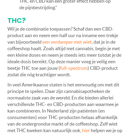
THC en CBD kan een groter effect hebben op
de pijnbestrijding.”
THC?
Wil je de combinatie toepassen? Schaf dan een CBD-
product aan en neem een half uur na inname een trekje
van bijvoorbeeld
een verdamper met wiet
, dat je in de
coffeeshop haalt. Zoals altijd met cannabis, begin je met
een kleine doses en neem je steeds iets meer totdat je de
ideale dosis bereikt. Op deze manier voeg je veilig een
beetje THC toe aan jouw (
full-spectrum
) CBD-product
zodat die nóg krachtiger wordt.
In veel Amerikaanse staten is het eenvoudig om met dit
principe te spelen. Daar zijn cannabisapotheken de
normaalste zaak van de wereld. En die bieden allerlei
verschillende THC- en CBD-producten aan waarmee je
kan combineren. In Nederland zijn patiënten (en
consumenten) voor THC-producten helaas afhankelijk
van de ondergrondse markt of de coffeeshop. Zelf wiet
met THC kweken kan natuurlijk ook,
hier
helpen we je op