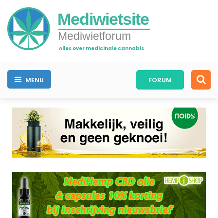
Mediwietsite
Mediwietforum
Alles over medicinale cannabis
MENU
FORUM