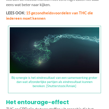
eens wat beter naar kijken.
LEES OOK:
15 gezondheidsvoordelen van THC die
iedereen moet kennen
Bij synergie is het eindresultaat van een samenwerking groter
dan wat afzonderlijke partijen als eindresultaat kunnen
bereiken. [Shutterstock/Amiak]
Het entourage-effect
THC en CBD zijn de twee stoffen uit cannabis die het