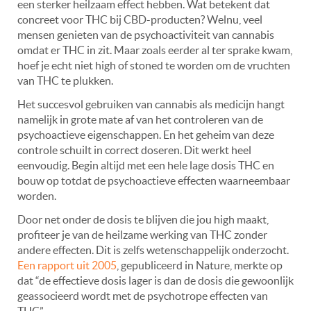
een sterker heilzaam effect hebben. Wat betekent dat
concreet voor THC bij CBD-producten? Welnu, veel
mensen genieten van de psychoactiviteit van cannabis
omdat er THC in zit. Maar zoals eerder al ter sprake kwam,
hoef je echt niet high of stoned te worden om de vruchten
van THC te plukken.
Het succesvol gebruiken van cannabis als medicijn hangt
namelijk in grote mate af van het controleren van de
psychoactieve eigenschappen. En het geheim van deze
controle schuilt in correct doseren. Dit werkt heel
eenvoudig. Begin altijd met een hele lage dosis THC en
bouw op totdat de psychoactieve effecten waarneembaar
worden.
Door net onder de dosis te blijven die jou high maakt,
profiteer je van de heilzame werking van THC zonder
andere effecten. Dit is zelfs wetenschappelijk onderzocht.
Een rapport uit 2005
, gepubliceerd in Nature, merkte op
dat “de effectieve dosis lager is dan de dosis die gewoonlijk
geassocieerd wordt met de psychotrope effecten van
THC”.