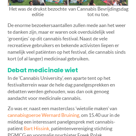
Het was de drukst bezochte
van Cannabis Bevrijdingsdag
editie
tot nu toe.
De enorme bezoekersaantallen zullen mede aan het weer
te danken zijn, maar er waren ook overduidelijk veel
‘groentjes’ op dit cannabis festival. Naast de vele
recreatieve gebruikers en bekende activisten liepen er
namelijk veel patiënten op het festival, die cannabis sinds
kort (of al langer) medicinaal gebruiken.
Debat medicinale wiet
In de ‘Cannabis University’, een aparte tent op het
festivalterrein waar de hele dag panelgesprekken en
debatten werden gehouden, was dan ook genoeg
aandacht voor medicinale cannabis.
Zo was er, naast een masterclass ‘wietolie maken’ van
cannabisgoeroe Wernard Bruining
, om 15.40 uur in de
middag een interessant panelgesprek met cannabis-
patiënt
Bart Hissink
, patiëntenvereniging stichting
PGMCG en voormalig psychiater Freek Polak.