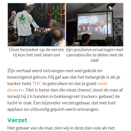
Deze bezoeker op de eerste
zijn positieve ervaringen met
rij kon het niet laten om
cannabisolie te delen met de
zaal
Zijn verhaal werd ontvangen met veel geknik en
bevestigend gehum. Hij gaf aan dat het belangrijk is als je
kanker hebt
THC
te gebruiken en dat je goed
moet
doseren
. ‘Het is beter dan die vieze chemo’, sloot de man af
terwijl hij z’n handen in bokkengroet (rockers-gebaar) de
lucht in stak. Een bijzonder verzetsgebaar, dat met luid
applaus en uitbundig gejuich werd ontvangen.
Verzet
Het gebaar van de man zien wij in deze dan ook als het