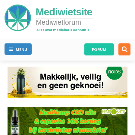
Mediwietsite
Mediwietforum
Alles over medicinale cannabis
MENU
FORUM