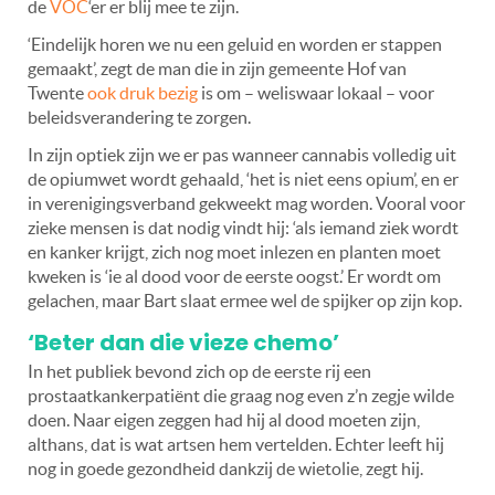
de
VOC
‘er er blij mee te zijn.
‘Eindelijk horen we nu een geluid en worden er stappen
gemaakt’, zegt de man die in zijn gemeente Hof van
Twente
ook druk bezig
is om – weliswaar lokaal – voor
beleidsverandering te zorgen.
In zijn optiek zijn we er pas wanneer cannabis volledig uit
de opiumwet wordt gehaald, ‘het is niet eens opium’, en er
in verenigingsverband gekweekt mag worden. Vooral voor
zieke mensen is dat nodig vindt hij: ‘als iemand ziek wordt
en kanker krijgt, zich nog moet inlezen en planten moet
kweken is ‘ie al dood voor de eerste oogst.’ Er wordt om
gelachen, maar Bart slaat ermee wel de spijker op zijn kop.
‘Beter dan die vieze chemo’
In het publiek bevond zich op de eerste rij een
prostaatkankerpatiënt die graag nog even z’n zegje wilde
doen. Naar eigen zeggen had hij al dood moeten zijn,
althans, dat is wat artsen hem vertelden. Echter leeft hij
nog in goede gezondheid dankzij de wietolie, zegt hij.