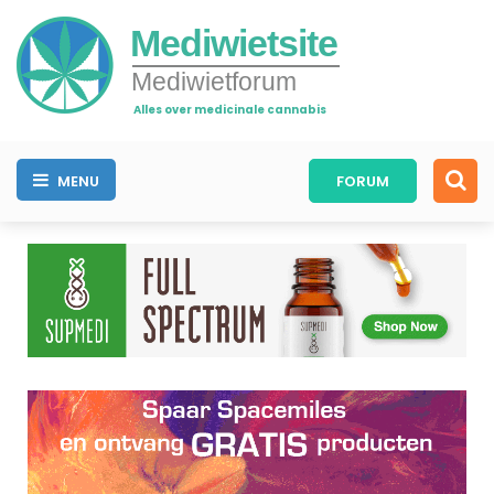
Mediwietsite
Mediwietforum
Alles over medicinale cannabis
MENU
FORUM