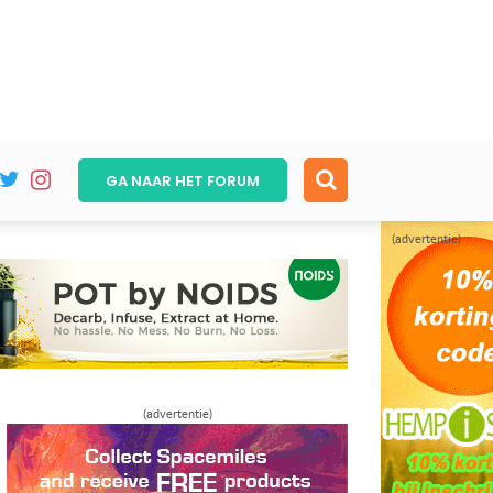
GA NAAR HET
FORUM
(advertentie)
(advertentie)