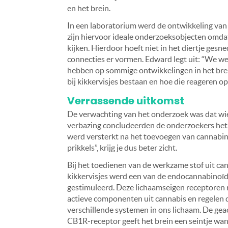
en het brein.
In een laboratorium werd de ontwikkeling van 
zijn hiervoor ideale onderzoeksobjecten omdat
kijken. Hierdoor hoeft niet in het diertje ges
connecties er vormen. Edward legt uit: “We w
hebben op sommige ontwikkelingen in het brei
bij kikkervisjes bestaan en hoe die reageren
Verrassende uitkomst
De verwachting van het onderzoek was dat wiet
verbazing concludeerden de onderzoekers het 
werd versterkt na het toevoegen van cannabin
prikkels”, krijg je dus beter zicht.
Bij het toedienen van de werkzame stof uit ca
kikkervisjes werd een van de endocannabinoï
gestimuleerd. Deze lichaamseigen receptoren 
actieve componenten uit cannabis en regelen
verschillende systemen in ons lichaam. De gea
CB1R-receptor geeft het brein een seintje wan