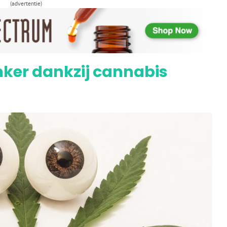
 bij leverkanker
(advertentie)
onker dankzij cannabis