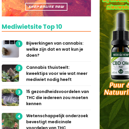
Mediwietsite Top 10
Bijwerkingen van cannabis:
1
welke zijn dat en wat kun je
doen?
Cannabis thuisteelt:
2
kweektips voor wie wat meer
mediwiet nodig heeft
15 gezondheidsvoordelen van
3
THC die iedereen zou moeten
kennen
Wetenschappelijk onderzoek
4
bevestigt medicinale
voordelen van THC