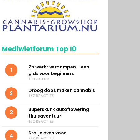
Mediwietforum Top 10
Zo werkt verdampen – een
1
gids voor beginners
1 REACTIES
Droog doos maken cannabis
2
167 REACTIES
Superskunk autoflowering
3
thuisavontuur!
182 REACTIES
Stel je even voor
4
722 REACTIES