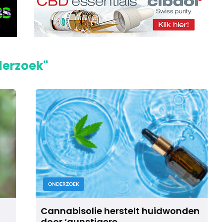
derzoek"
ONDERZOEK
Cannabisolie herstelt huidwonden
door ‘gunstigere