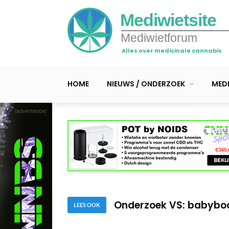
Mediwietsite
Mediwietforum
Alles over medicinale cannabis
HOME
NIEUWS / ONDERZOEK
MEDI
(advertentie)
Mediwiet helpt bij Gille
Cannabinoïden effectief
Onderzoek VS: babyboo
LEES OOK
Mediwiet helpt bij Gille