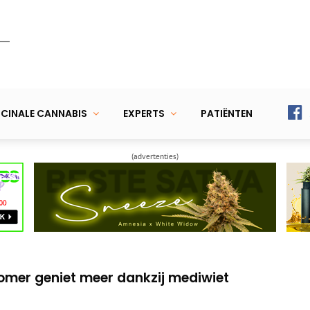
CINALE CANNABIS
EXPERTS
PATIËNTEN
(advertenties)
s de la Tourette
 bij leverkanker
mer geniet meer dankzij mediwiet
s de la Tourette