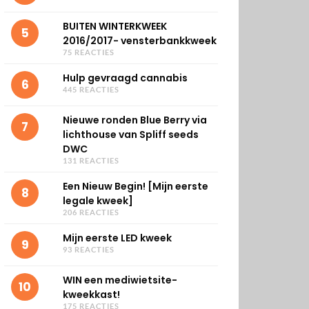
BUITEN WINTERKWEEK
5
2016/2017- vensterbankkweek
75 REACTIES
Hulp gevraagd cannabis
6
445 REACTIES
Nieuwe ronden Blue Berry via
7
lichthouse van Spliff seeds
DWC
131 REACTIES
Een Nieuw Begin! [Mijn eerste
8
legale kweek]
206 REACTIES
Mijn eerste LED kweek
9
93 REACTIES
WIN een mediwietsite-
10
kweekkast!
175 REACTIES