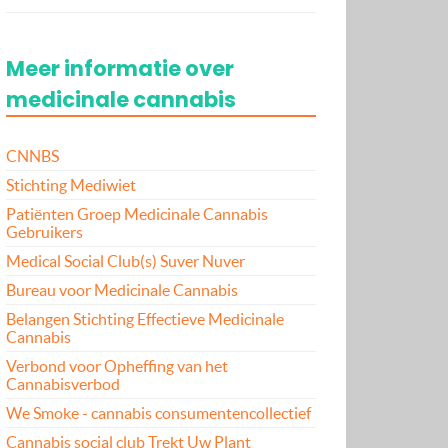
Meer informatie over
medicinale cannabis
CNNBS
Stichting Mediwiet
Patiënten Groep Medicinale Cannabis
Gebruikers
Medical Social Club(s) Suver Nuver
Bureau voor Medicinale Cannabis
Belangen Stichting Effectieve Medicinale
Cannabis
Verbond voor Opheffing van het
Cannabisverbod
We Smoke - cannabis consumentencollectief
Cannabis social club Trekt Uw Plant