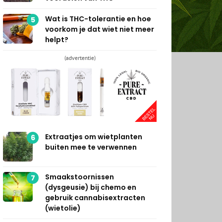
Wat is THC-tolerantie en hoe
5
voorkom je dat wiet niet meer
helpt?
(advertentie)
Extraatjes om wietplanten
6
buiten mee te verwennen
Smaakstoornissen
7
(dysgeusie) bij chemo en
gebruik cannabisextracten
(wietolie)