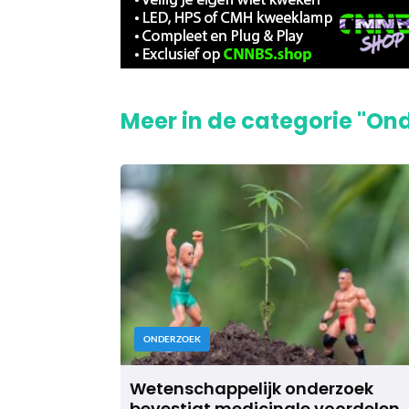
Meer in de categorie "On
ONDERZOEK
Wetenschappelijk onderzoek
bevestigt medicinale voordelen