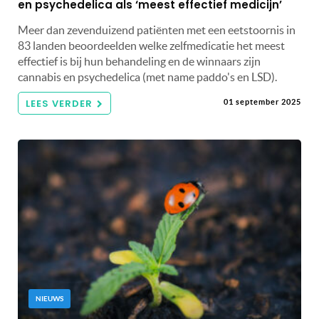
en psychedelica als ‘meest effectief medicijn’
Meer dan zevenduizend patiënten met een eetstoornis in
83 landen beoordeelden welke zelfmedicatie het meest
effectief is bij hun behandeling en de winnaars zijn
cannabis en psychedelica (met name paddo's en LSD).
LEES VERDER
01 september 2025
NIEUWS