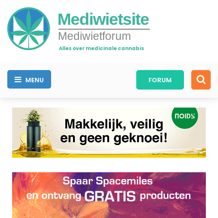
Mediwietsite
Mediwietforum
Alles over medicinale cannabis
MENU
FORUM