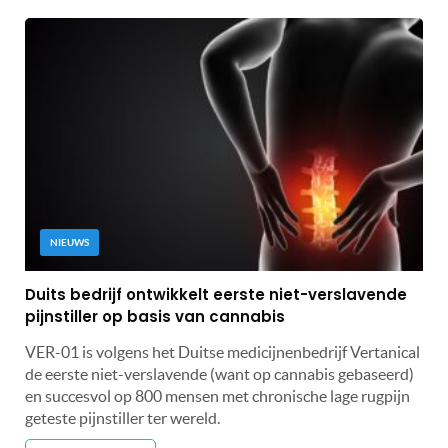
NIEUWS
Duits bedrijf ontwikkelt eerste niet-verslavende
pijnstiller op basis van cannabis
VER-01 is volgens het Duitse medicijnenbedrijf Vertanical
de eerste niet-verslavende (want op cannabis gebaseerd)
en succesvol op 800 mensen met chronische lage rugpijn
geteste pijnstiller ter wereld.