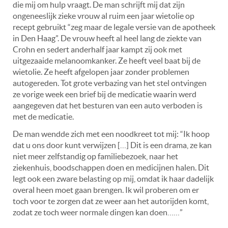
die mij om hulp vraagt. De man schrijft mij dat zijn
ongeneeslijk zieke vrouw al ruim een jaar wietolie op
recept gebruikt “zeg maar de legale versie van de apotheek
in Den Haag”. De vrouw heeft al heel lang de ziekte van
Crohn en sedert anderhalf jaar kampt zij ook met
uitgezaaide melanoomkanker. Ze heeft veel baat bij de
wietolie. Ze heeft afgelopen jaar zonder problemen
autogereden. Tot grote verbazing van het stel ontvingen
ze vorige week een brief bij de medicatie waarin werd
aangegeven dat het besturen van een auto verboden is
met de medicatie.
De man wendde zich met een noodkreet tot mij: “Ik hoop
dat u ons door kunt verwijzen […] Dit is een drama, ze kan
niet meer zelfstandig op familiebezoek, naar het
ziekenhuis, boodschappen doen en medicijnen halen. Dit
legt ook een zware belasting op mij, omdat ik haar dadelijk
overal heen moet gaan brengen. Ik wil proberen om er
toch voor te zorgen dat ze weer aan het autorijden komt,
zodat ze toch weer normale dingen kan doen……”