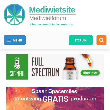
Mediwietsite
Mediwietforum
Alles over medicinale cannabis
MENU
FORUM