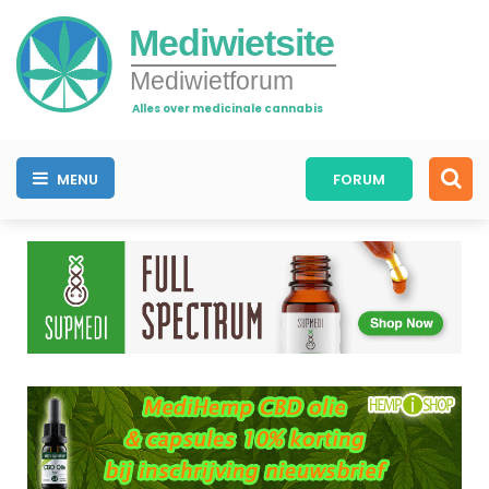
Mediwietsite
Mediwietforum
Alles over medicinale cannabis
MENU
FORUM