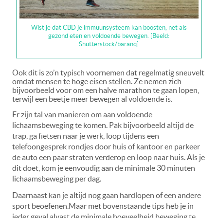
Wist je dat CBD je immuunsysteem kan boosten, net als
gezond eten en voldoende bewegen. [Beeld:
Shutterstock/baranq]
Ook dit is zo’n typisch voornemen dat regelmatig sneuvelt
omdat mensen te hoge eisen stellen. Ze nemen zich
bijvoorbeeld voor om een halve marathon te gaan lopen,
terwijl een beetje meer bewegen al voldoende is.
Er zijn tal van manieren om aan voldoende
lichaamsbeweging te komen. Pak bijvoorbeeld altijd de
trap, ga fietsen naar je werk, loop tijdens een
telefoongesprek rondjes door huis of kantoor en parkeer
de auto een paar straten verderop en loop naar huis. Als je
dit doet, kom je eenvoudig aan de minimale 30 minuten
lichaamsbeweging per dag.
Daarnaast kan je altijd nog gaan hardlopen of een andere
sport beoefenen.Maar met bovenstaande tips heb je in
ieder geval alvast de minimale hoeveelheid beweging te