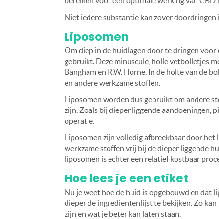
bereiken voor een optimale werking van CBD 
Niet iedere substantie kan zover doordringen in
Liposomen
Om diep in de huidlagen door te dringen voo
gebruikt. Deze minuscule, holle vetbolletjes 
Bangham en R.W. Horne. In de holte van de boll
en andere werkzame stoffen.
Liposomen worden dus gebruikt om andere stof
zijn. Zoals bij dieper liggende aandoeningen, p
operatie.
Liposomen zijn volledig afbreekbaar door het 
werkzame stoffen vrij bij de dieper liggende 
liposomen is echter een relatief kostbaar proc
Hoe lees je een etiket
Nu je weet hoe de huid is opgebouwd en dat li
dieper de ingrediëntenlijst te bekijken. Zo k
zijn en wat je beter kan laten staan.