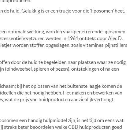
huidproducten.
 de huid. Gelukkig is er een trucje voor die ‘liposomen’ heet.
r een optimale werking, worden vaak penetrerende liposomen
met essentiële vetzuren werden in 1961 ontdekt door Alec D.
etjes worden stoffen opgeslagen, zoals vitamines, pijnstillers
fen door de huid te begeleiden naar plaatsen waar ze nodig
ijn (bindweefsel, spieren of pezen), ontstekingen of na een
lichaam; bij het oplossen van het buitenste laagje komen de
huidcellen die het nodig hebben. Het maken en bewerken van
es, wat de prijs van huidproducten aanzienlijk verhoogt.
posomen een handig hulpmiddel zijn, is het tijd om eens wat
an jij straks beter beoordelen welke CBD huidproducten goed