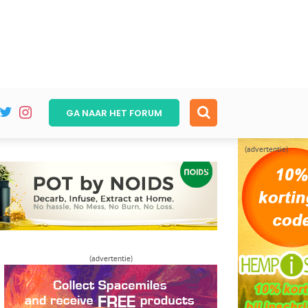
GA NAAR HET
FORUM
(advertentie)
(advertentie)