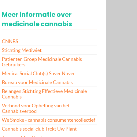
Meer informatie over
medicinale cannabis
CNNBS
Stichting Mediwiet
Patiënten Groep Medicinale Cannabis
Gebruikers
Medical Social Club(s) Suver Nuver
Bureau voor Medicinale Cannabis
Belangen Stichting Effectieve Medicinale
Cannabis
Verbond voor Opheffing van het
Cannabisverbod
We Smoke - cannabis consumentencollectief
Cannabis social club Trekt Uw Plant