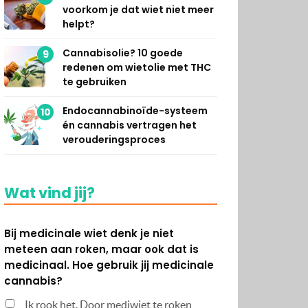
voorkom je dat wiet niet meer
helpt?
Cannabisolie? 10 goede
9
redenen om wietolie met THC
te gebruiken
Endocannabinoïde-systeem
10
én cannabis vertragen het
verouderingsproces
Wat vind jij?
Bij medicinale wiet denk je niet
meteen aan roken, maar ook dat is
medicinaal. Hoe gebruik jij medicinale
cannabis?
Ik rook het. Door mediwiet te roken