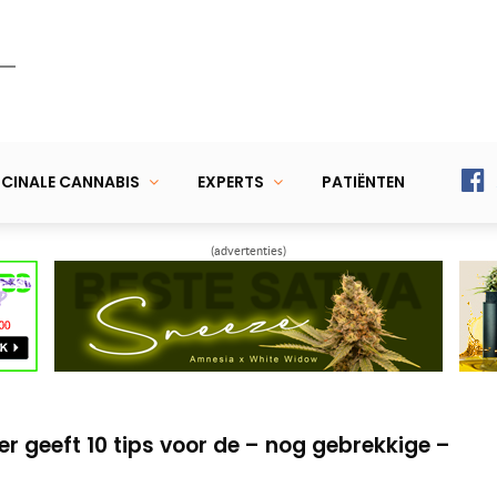
CINALE CANNABIS
EXPERTS
PATIËNTEN
(advertenties)
icatie zonder nare bijwerkingen
eptoren voor de medicinale werking van
er geeft 10 tips voor de – nog gebrekkige –