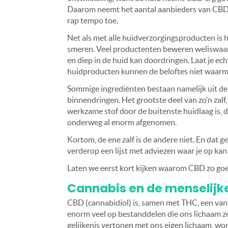
Daarom neemt het aantal aanbieders van CBD-h
rap tempo toe.
Net als met alle huidverzorgingsproducten is h
smeren. Veel productenten beweren weliswaar
en diep in de huid kan doordringen. Laat je ech
huidproducten kunnen de beloftes niet waar
Sommige ingrediënten bestaan namelijk uit der
binnendringen. Het grootste deel van zo’n zalf,
werkzame stof door de buitenste huidlaag is, 
onderweg al enorm afgenomen.
Kortom, de ene zalf is de andere niet. En dat
verderop een lijst met adviezen waar je op ka
Laten we eerst kort kijken waarom CBD zo goe
Cannabis en de menselijk
CBD (cannabidiol) is, samen met THC, een van 
enorm veel op bestanddelen die ons lichaam 
gelijkenis vertonen met ons eigen lichaam, 