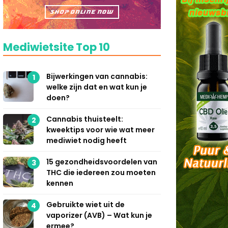
Mediwietsite Top 10
Bijwerkingen van cannabis:
1
welke zijn dat en wat kun je
doen?
Cannabis thuisteelt:
2
kweektips voor wie wat meer
mediwiet nodig heeft
15 gezondheidsvoordelen van
3
THC die iedereen zou moeten
kennen
Gebruikte wiet uit de
4
vaporizer (AVB) – Wat kun je
ermee?