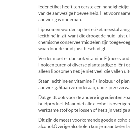
Ieder etiket heeft ten eerste een handigheidje:
van de aanwezige hoeveelheid. Het voornaamst
aanwezig is onderaan.
Liposomen worden op het etiket meestal aangeg
lecithine’ in zit, want die droogt de huid juist 
chemische conserveermiddelen zijn toegevoeg
waardoor de huid juist beschadigt.
Verder moet er dan ook vitamine F (meervoudig
linoleen zuren of diverse plantaardige oliën) 
alleen liposomen heb je niet veel, die vallen u
Staan lecithine en vitamine F (linolzuur of pla
aanwezig. Staan ze onderaan, dan zijn ze verw
Dat geldt ook voor de andere ingrediënten zoals 
huidproduct. Maar niet alle alcohol is overig
werkzame stof op te lossen of het zijn vettige
Dit zijn de meest voorkomende goede alcoholen:
alcohol.Overige alcoholen kun je maar beter la