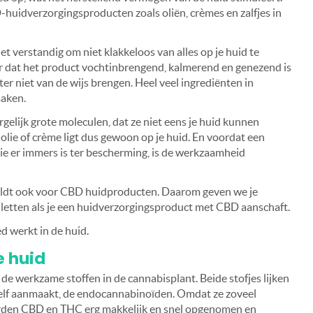
uidverzorgingsproducten zoals oliën, crèmes en zalfjes in
et verstandig om niet klakkeloos van alles op je huid te
 dat het product vochtinbrengend, kalmerend en genezend is
ter niet van de wijs brengen. Heel veel ingrediënten in
maken.
gelijk grote moleculen, dat ze niet eens je huid kunnen
 olie of crème ligt dus gewoon op je huid. En voordat een
die er immers is ter bescherming, is de werkzaamheid
 geldt ook voor CBD huidproducten. Daarom geven we je
n letten als je een huidverzorgingsproduct met CBD aanschaft.
d werkt in de huid.
e huid
de werkzame stoffen in de cannabisplant. Beide stofjes lijken
zelf aanmaakt, de endocannabinoïden. Omdat ze zoveel
worden CBD en THC erg makkelijk en snel opgenomen en