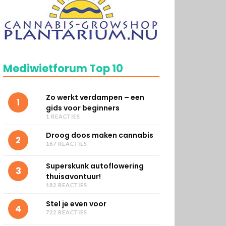
Mediwietforum Top 10
Zo werkt verdampen – een
1
gids voor beginners
1 REACTIES
Droog doos maken cannabis
2
167 REACTIES
Superskunk autoflowering
3
thuisavontuur!
182 REACTIES
Stel je even voor
4
722 REACTIES