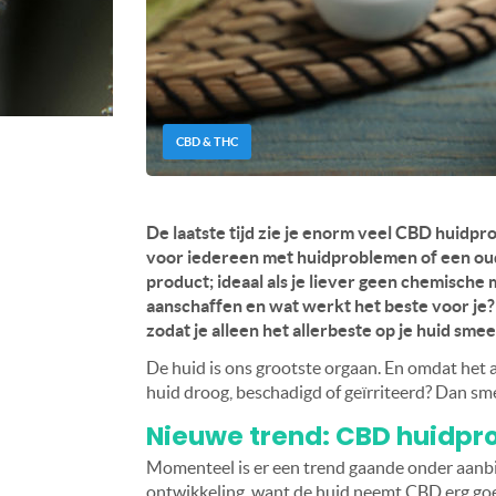
CBD & THC
De laatste tijd zie je enorm veel CBD huidp
voor iedereen met huidproblemen of een oud
product; ideaal als je liever geen
chemische mi
aanschaffen en wat werkt het beste voor je
zodat je alleen het allerbeste op je huid smee
De huid is ons grootste orgaan. En omdat het a
huid droog, beschadigd of geïrriteerd? Dan sme
Nieuwe trend: CBD huidpr
Momenteel is er een trend gaande onder aanb
ontwikkeling, want de huid neemt CBD erg goe