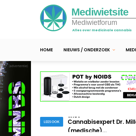
Mediwietsite
Mediwietforum
Alles over medicinale cannabis
HOME
NIEUWS / ONDERZOEK
MEDI
(advertentie)
Cannabis bij ADHD, med
Het belang van CB1-rec
wiet
Cannabisexpert Dr. Mill
LEES OOK
(medische)...