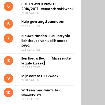
BUITEN WINTERKWEEK
5
2016/2017- vensterbankkweek
75 REACTIES
Hulp gevraagd cannabis
6
445 REACTIES
Nieuwe ronden Blue Berry via
7
lichthouse van Spliff seeds
DWC
131 REACTIES
Een Nieuw Begin! [Mijn eerste
8
legale kweek]
206 REACTIES
Mijn eerste LED kweek
9
93 REACTIES
WIN een mediwietsite-
10
kweekkast!
175 REACTIES