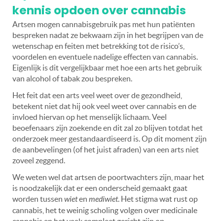
kennis opdoen over cannabis
Artsen mogen cannabisgebruik pas met hun patiënten
bespreken nadat ze bekwaam zijn in het begrijpen van de
wetenschap en feiten met betrekking tot de risico’s,
voordelen en eventuele nadelige effecten van cannabis.
Eigenlijk is dit vergelijkbaar met hoe een arts het gebruik
van alcohol of tabak zou bespreken.
Het feit dat een arts veel weet over de gezondheid,
betekent niet dat hij ook veel weet over cannabis en de
invloed hiervan op het menselijk lichaam. Veel
beoefenaars zijn zoekende en dit zal zo blijven totdat het
onderzoek meer gestandaardiseerd is. Op dit moment zijn
de aanbevelingen (of het juist afraden) van een arts niet
zoveel zeggend.
We weten wel dat artsen de poortwachters zijn, maar het
is noodzakelijk dat er een onderscheid gemaakt gaat
worden tussen
wiet
en
mediwiet
. Het stigma wat rust op
cannabis, het te weinig scholing volgen over medicinale
cannabis en het vaak compleet gericht zijn op