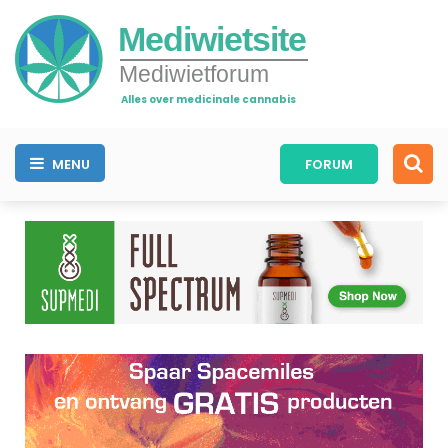
Mediwietsite
Mediwietforum
Alles over medicinale cannabis
MENU
FORUM