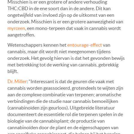
Misschien is er een grotere of andere verhouding
THC:CBD in de ene soort dan in de andere. Dit kan
ongetwijfeld van invloed zijn op de uitkomst van een
onderzoek. Misschien is er een grotere aanwezigheid van
myrceen
, een mono-terpeen dat vaak in cannabis wordt
aangetroffen.
Wetenschappers kennen het
entourage-effect
van
cannabis, maar dit wordt niet meegenomen tijdens
onderzoek. Het gevolg hiervan is dat het gevonden bewijs
met betrekking tot de werking van cannabis, gebrekkig
blijft.
Dr. Miller
:
“Interessant is dat de geuren die vaak met
cannabis worden geassocieerd, grotendeels te wijten zijn
aan de complexe combinatie van terpenen; aromatische
verbindingen die de studie naar cannabis bemoeilijken
(cannabinoïden zijn geurloos). Uitgebreide literatuur
documenteert de essentiële rol die terpenen spelen in de
biologie van de cannabisplant; de productie van
cannabinoïden door de plant en de eigenschappen van
een specifieke cannabissoort, die helpen bij het bepalen