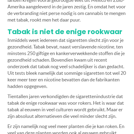
landen kregen vooral gedroogde wiet uit Mexico en Zuid-
Amerika aangeleverd in de jaren zestig. En omdat het voor
de verbranding niet perse nodig is om cannabis te mengen
met tabak, rookt men het daar puur.
Tabak is niet de enige rookwaar
Inmiddels weet iedereen dat sigaretten slecht zijn voor je
gezondheid. Tabak bevat, naast verslavende nicotine, ten
minstens 250 giftige en kankerverwekkende stoffen die je
gezondheid schaden. Bovendien kwam uit recent
onderzoek dat tabak nog veel schadelijker is dan gedacht.
Uit tests bleek namelijk dat sommige sigaretten tot wel 20
keer meer teer en nicotine bevatten dan de fabrikanten
hadden opgegeven.
Tientallen jaren verkondigden de sigarettenindustrie dat
tabak de enige rookwaar was voor rokers. Het is waar dat
tabak al eeuwen in veel culturen wordt gebruikt. Maar er
zijn absoluut alternatieven die veel minder slecht zijn.
Er zijn namelijk nog veel meer planten die je kan roken. En
veel van deze planten worden ook al eeuwen gebruikt.