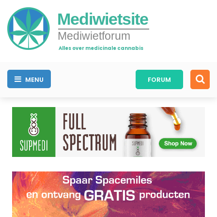
Mediwietsite
Mediwietforum
Alles over medicinale cannabis
MENU
FORUM