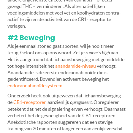
gezegd THC – verminderen. Als alternatief lijken
voedingsmiddelen met veel vet en koolhydraten contra-
actief te zijn en de activiteit van de CB1-receptor te
verlagen.
#2 Beweging
Als je eenmaal stoned gaat sporten, wil je nooit meer
terug. Geloof ons op ons woord. Zet je
runner’s high
aan!
Het is aangetoond dat lichaamsbeweging met gemiddelde
tot hoge intensiteit het
anandamide-niveau
verhoogt.
Anandamide is de eerste endocannabinoïde die is
geïdentificeerd. Bovendien activeert beweging het
endocannabinoïdesysteem
.
Onderzoek heeft ook uitgewezen dat lichaamsbeweging
de
CB1-receptoren
aanzienlijk
opreguleert
. Opreguleren
betekent dat het de signalering ervan verhoogt. Daarnaast
verbetert het de gevoeligheid van de CB1-receptoren.
Anekdotische rapporten suggereren dat een stevige
training van 20 minuten of langer een aanzienlijk verschil