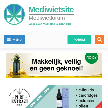
Mediwietsite
Mediwietforum
Alles over medicinale cannabis
MENU
FORUM