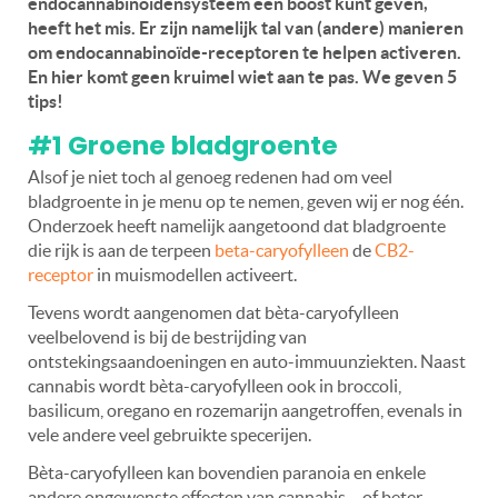
endocannabinoïdensysteem een boost kunt geven,
heeft het mis. Er zijn namelijk tal van (andere) manieren
om endocannabinoïde-receptoren te helpen activeren.
En hier komt geen kruimel wiet aan te pas. We geven 5
tips!
#1 Groene bladgroente
Alsof je niet toch al genoeg redenen had om veel
bladgroente in je menu op te nemen, geven wij er nog één.
Onderzoek heeft namelijk aangetoond dat bladgroente
die rijk is aan de terpeen
beta-caryofylleen
de
CB2-
receptor
in muismodellen activeert.
Tevens wordt aangenomen dat bèta-caryofylleen
veelbelovend is bij de bestrijding van
ontstekingsaandoeningen en auto-immuunziekten. Naast
cannabis wordt bèta-caryofylleen ook in broccoli,
basilicum, oregano en rozemarijn aangetroffen, evenals in
vele andere veel gebruikte specerijen.
Bèta-caryofylleen kan bovendien paranoia en enkele
andere ongewenste effecten van cannabis – of beter