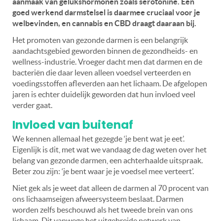
aanmaak van gelukshormonen zoals serotonine. Een
goed werkend darmstelsel is daarmee cruciaal voor je
welbevinden, en cannabis en CBD draagt daaraan bij.
Het promoten van gezonde darmen is een belangrijk
aandachtsgebied geworden binnen de gezondheids- en
wellness-industrie. Vroeger dacht men dat darmen en de
bacteriën die daar leven alleen voedsel verteerden en
voedingsstoffen afleverden aan het lichaam. De afgelopen
jaren is echter duidelijk geworden dat hun invloed veel
verder gaat.
Invloed van buitenaf
We kennen allemaal het gezegde ‘je bent wat je eet’.
Eigenlijk is dit, met wat we vandaag de dag weten over het
belang van gezonde darmen, een achterhaalde uitspraak.
Beter zou zijn: ‘je bent waar je je voedsel mee verteert’.
Niet gek als je weet dat alleen de darmen al 70 procent van
ons lichaamseigen afweersysteem beslaat. Darmen
worden zelfs beschouwd als het tweede brein van ons
lichaam. Dit vanwege het uitgebreide netwerk van