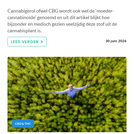
Cannabigerol ofwel CBG wordt ook wel de 'moeder-
cannabinoïde' genoemd en uit dit artikel blijkt hoe
bijzonder en medisch gezien veelzijdig deze stof uit de
cannabisplant is.
LEES VERDER
30 juni 2026
CBD & THC