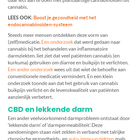
daar iets aan te doen met plantaardige cannabinoïden uit
cannabis.
LEES OOK:
Boost je gezondheid met het
endocannabinoïden-systeem
Steeds meer mensen ontdekken deze vorm van
(zelf)medicatie.
Een onderzoek
dat werd gedaan naar
cannabis bij het behandelen van inflammatoire
darmziekten, liet ziet dat veel patiënten cannabis (en
kurkuma) gebruiken om diarree en buikpijn te verlichten.
Een ander onderzoek
wees uit dat wiet de behoefte aan
conventionele medicatie vermindert. En een klein
onderzoek toonde aan dat het gebruik van cannabis
buikpijn verlicht en de levenskwaliteit van patiënten
aanzienlijk verbetert.
CBD en lekkende darm
Een ander veelvoorkomend darmprobleem ontstaat door
‘lekkende darm’ of ‘darmpermeabiliteit’. Deze
aandoeningen staan niet zelden in verband met talrijke
chronische gezondheids- en
auto-immuunziekten
zoals