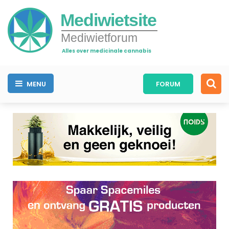
Mediwietsite
Mediwietforum
Alles over medicinale cannabis
MENU
FORUM