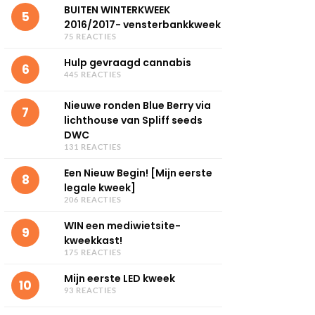
BUITEN WINTERKWEEK
5
2016/2017- vensterbankkweek
75 REACTIES
Hulp gevraagd cannabis
6
445 REACTIES
Nieuwe ronden Blue Berry via
7
lichthouse van Spliff seeds
DWC
131 REACTIES
Een Nieuw Begin! [Mijn eerste
8
legale kweek]
206 REACTIES
WIN een mediwietsite-
9
kweekkast!
175 REACTIES
Mijn eerste LED kweek
10
93 REACTIES