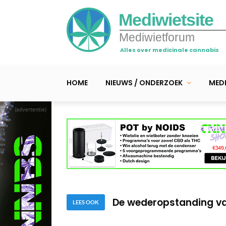
Mediwietsite
Mediwietforum
Alles over medicinale cannabis
HOME
NIEUWS / ONDERZOEK
MEDI
(advertentie)
Pikante smeerboel met
zalf
Video – Beurs voor nor
De wederopstanding v
LEES OOK