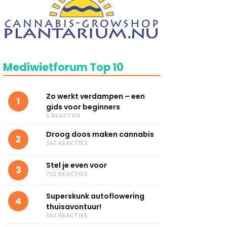
Mediwietforum Top 10
Zo werkt verdampen – een
1
gids voor beginners
1 REACTIES
Droog doos maken cannabis
2
167 REACTIES
Stel je even voor
3
722 REACTIES
Superskunk autoflowering
4
thuisavontuur!
182 REACTIES