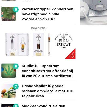
Wetenschappelijk onderzoek
5
bevestigt medicinale
voordelen van THC
(advertentie)
Studie: full-spectrum
6
cannabisextract effectief bij
18 van 20 autisme patiënten
Cannabisolie? 10 goede
7
redenen om wietolie met THC
te gebruiken
Maak eenvoudig je eigen
8