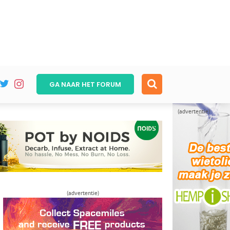
GA NAAR HET
FORUM
(advertentie)
(advertentie)