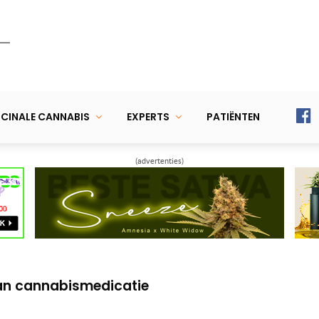
CINALE CANNABIS
EXPERTS
PATIËNTEN
(advertenties)
 CBD-Sambalbalm: pijnstillende warmte-
malisering van cannabis
an cannabismedicatie