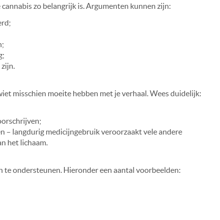
e cannabis zo belangrijk is. Argumenten kunnen zijn:
erd;
n;
g;
zijn.
wiet misschien moeite hebben met je verhaal. Wees duidelijk:
oorschrijven;
n – langdurig medicijngebruik veroorzaakt vele andere
an het lichaam.
 te ondersteunen. Hieronder een aantal voorbeelden: