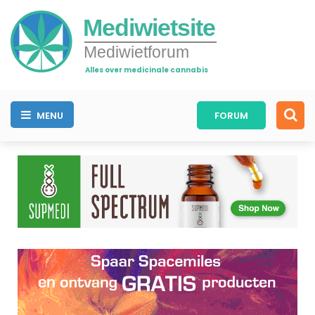
Mediwietsite
Mediwietforum
Alles over medicinale cannabis
MENU
FORUM