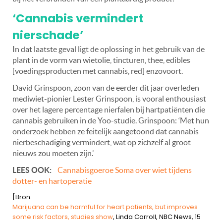
‘Cannabis vermindert
nierschade’
In dat laatste geval ligt de oplossing in het gebruik van de
plant in de vorm van wietolie, tincturen, thee, edibles
[voedingsproducten met cannabis, red] enzovoort.
David Grinspoon, zoon van de eerder dit jaar overleden
mediwiet-pionier Lester Grinspoon, is vooral enthousiast
over het lagere percentage nierfalen bij hartpatiënten die
cannabis gebruiken in de Yoo-studie. Grinspoon: ‘Met hun
onderzoek hebben ze feitelijk aangetoond dat cannabis
nierbeschadiging vermindert, wat op zichzelf al groot
nieuws zou moeten zijn.’
LEES OOK:
Cannabisgoeroe Soma over wiet tijdens
dotter- en hartoperatie
[Bron:
Marijuana can be harmful for heart patients, but improves
some risk factors, studies show
, Linda Carroll, NBC News, 15