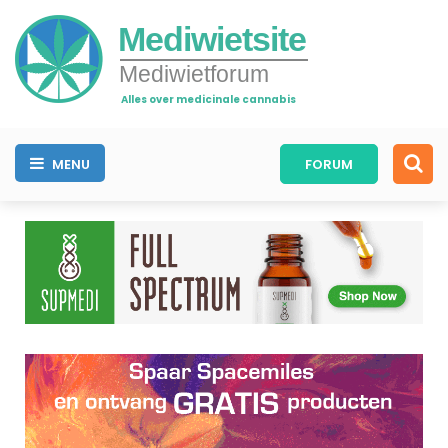
Mediwietsite
Mediwietforum
Alles over medicinale cannabis
MENU
FORUM