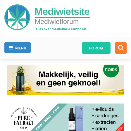
Mediwietsite
Mediwietforum
Alles over medicinale cannabis
MENU
FORUM