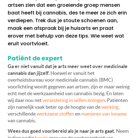
artsen zien dat een groeiende groep mensen
baat heeft bij cannabis, des te meer ze zich erin
verdiepen. Trek dus je stoute schoenen aan,
maak een afspraak bij je huisarts en praat
erover met behulp van deze tips. Wie weet wat
eruit voortvloeit.
Patiënt de expert
Ga er niet vanuit dat je arts meer weet over medicinale
cannabis dan jijzelf.
Hoewel er vanuit het
overheidsbureau voor medicinale cannabis (BMC)
voorlichting wordt gegeven aan artsen, zijn er maar weinig
echt met de werkzaamheid van cannabis bezig. En laten
wij daar nou net
verandering in willen brengen
. Patiënten
zijn namelijk vaak beter op de hoogte van de
werking
,
verschillende
werkzame stoffen
en
manieren van inname
van cannabis.
Wees dus goed voorbereid als je naar je arts gaat.
Neem
indien nodig
bewijs
mee van de werkzaamheid van