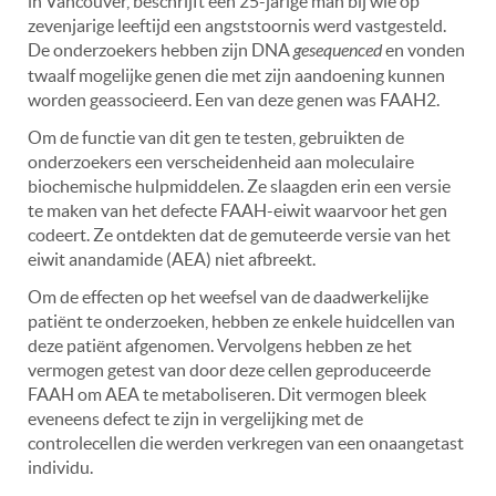
in Vancouver, beschrijft een 25-jarige man bij wie op
zevenjarige leeftijd een angststoornis werd vastgesteld.
De onderzoekers hebben zijn DNA
gesequenced
en vonden
twaalf mogelijke genen die met zijn aandoening kunnen
worden geassocieerd. Een van deze genen was FAAH2.
Om de functie van dit gen te testen, gebruikten de
onderzoekers een verscheidenheid aan moleculaire
biochemische hulpmiddelen. Ze slaagden erin een versie
te maken van het defecte FAAH-eiwit waarvoor het gen
codeert. Ze ontdekten dat de gemuteerde versie van het
eiwit anandamide (AEA) niet afbreekt.
Om de effecten op het weefsel van de daadwerkelijke
patiënt te onderzoeken, hebben ze enkele huidcellen van
deze patiënt afgenomen. Vervolgens hebben ze het
vermogen getest van door deze cellen geproduceerde
FAAH om AEA te metaboliseren. Dit vermogen bleek
eveneens defect te zijn in vergelijking met de
controlecellen die werden verkregen van een onaangetast
individu.