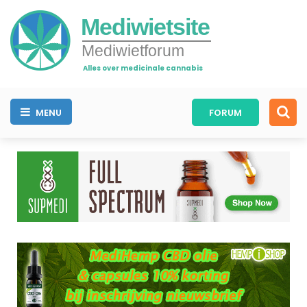
Mediwietsite
Mediwietforum
Alles over medicinale cannabis
MENU
FORUM