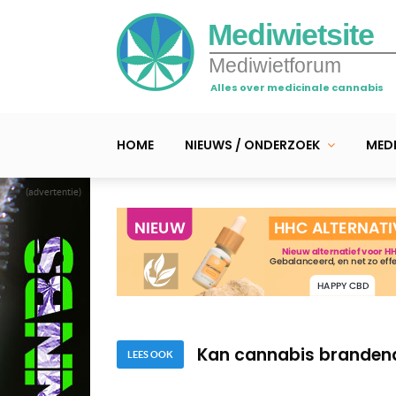
Mediwietsite
Mediwietforum
Alles over medicinale cannabis
HOME
NIEUWS / ONDERZOEK
MEDI
(advertentie)
Ierse student ontwikke
Nieuw slaapmiddel op b
Kan cannabis branden
LEES OOK
Ierse student ontwikke