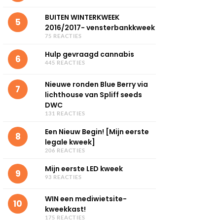
BUITEN WINTERKWEEK
5
2016/2017- vensterbankkweek
75 REACTIES
Hulp gevraagd cannabis
6
445 REACTIES
Nieuwe ronden Blue Berry via
7
lichthouse van Spliff seeds
DWC
131 REACTIES
Een Nieuw Begin! [Mijn eerste
8
legale kweek]
206 REACTIES
Mijn eerste LED kweek
9
93 REACTIES
WIN een mediwietsite-
10
kweekkast!
175 REACTIES