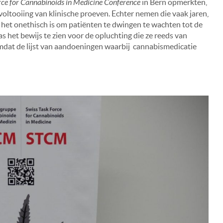
rce for Cannabinoids in Medicine Conference
in Bern opmerkten,
oltooiing van klinische proeven. Echter nemen die vaak jaren,
t het onethisch is om patiënten te dwingen te wachten tot de
 het bewijs te zien voor de opluchting die ze reeds van
mdat de lijst van aandoeningen waarbij cannabismedicatie