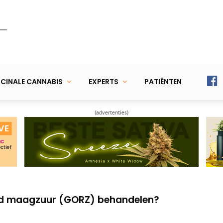
CINALE CANNABIS
EXPERTS
PATIËNTEN
(advertenties)
lt methode voor effectievere opname CBD
asis van wiet in de maak
d maagzuur (GORZ) behandelen?
lt methode voor effectievere opname CBD