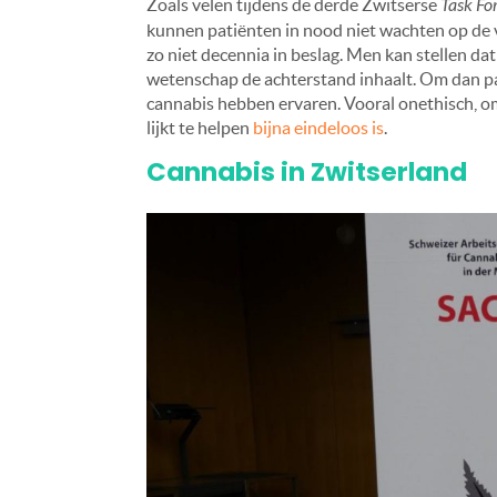
Zoals velen tijdens de derde Zwitserse
Task Fo
kunnen patiënten in nood niet wachten op de v
zo niet decennia in beslag. Men kan stellen da
wetenschap de achterstand inhaalt. Om dan pas
cannabis hebben ervaren. Vooral onethisch, o
lijkt te helpen
bijna eindeloos is
.
Cannabis in Zwitserland