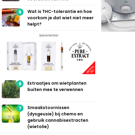
Wat is THC-tolerantie en hoe
5
voorkom je dat wiet niet meer
helpt?
(advertentie)
Extraatjes om wietplanten
6
buiten mee te verwennen
Smaakstoornissen
7
(dysgeusie) bij chemo en
gebruik cannabisextracten
(wietolie)