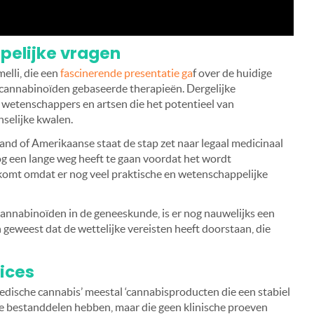
pelijke vragen
elli, die een
fascinerende presentatie ga
f over de huidige
cannabinoïden gebaseerde therapieën. Dergelijke
wetenschappers en artsen die het potentieel van
selijke kwalen.
land of Amerikaanse staat de stap zet naar legaal medicinaal
 nog een lange weg heeft te gaan voordat het wordt
 komt omdat er nog veel praktische en wetenschappelijke
nnabinoïden in de geneeskunde, is er nog nauwelijks een
 geweest dat de wettelijke vereisten heeft doorstaan, die
ices
dische cannabis’ meestal ‘cannabisproducten die een stabiel
e bestanddelen hebben, maar die geen klinische proeven