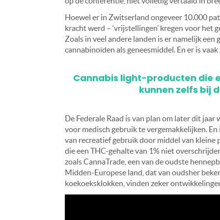
op de conferentie, niet volledig vertaald in b
Hoewel er in Zwitserland ongeveer 10.000 pati
kracht werd – ‘vrijstellingen’ kregen voor het 
Zoals in veel andere landen is er namelijk een
cannabinoïden als geneesmiddel. En er is vaak
Cannabis light-producten die e
kunnen zelfs bij 
De Federale Raad is van plan om later dit jaar
voor medisch gebruik te vergemakkelijken. En
van recreatief gebruik door middel van kleine
die een THC-gehalte van 1% niet overschrijden
zoals CannaTrade, een van de oudste hennepbeu
Midden-Europese land, dat van oudsher beke
koekoeksklokken, vinden zeker ontwikkelingen