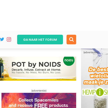
GA NAAR HET
FORUM
(advertentie)
(advertentie)