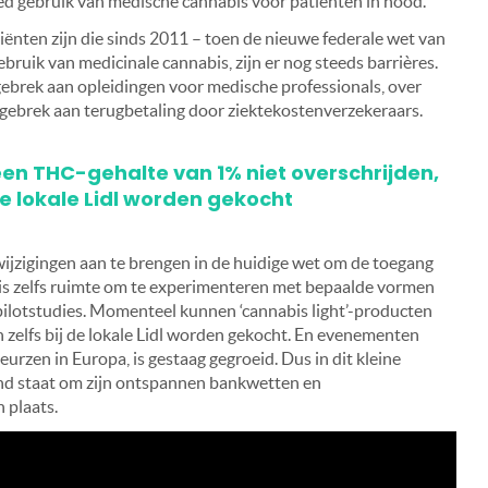
reed gebruik van medische cannabis voor patiënten in nood.
ënten zijn die sinds 2011 – toen de nieuwe federale wet van
gebruik van medicinale cannabis, zijn er nog steeds barrières.
 gebrek aan opleidingen voor medische professionals, over
 gebrek aan terugbetaling door ziektekostenverzekeraars.
en THC-gehalte van 1% niet overschrijden,
de lokale Lidl worden gekocht
 wijzigingen aan te brengen in de huidige wet om de toegang
 is zelfs ruimte om te experimenteren met bepaalde vormen
 pilotstudies. Momenteel kunnen ‘cannabis light’-producten
 zelfs bij de lokale Lidl worden gekocht. En evenementen
rzen in Europa, is gestaag gegroeid. Dus in dit kleine
nd staat om zijn ontspannen bankwetten en
 plaats.