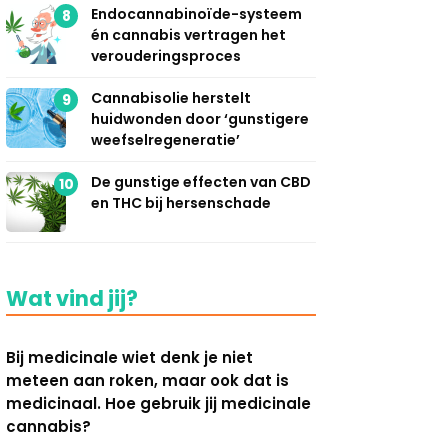
Endocannabinoïde-systeem
8
én cannabis vertragen het
verouderingsproces
Cannabisolie herstelt
9
huidwonden door ‘gunstigere
weefselregeneratie’
De gunstige effecten van CBD
10
en THC bij hersenschade
Wat vind jij?
Bij medicinale wiet denk je niet
meteen aan roken, maar ook dat is
medicinaal. Hoe gebruik jij medicinale
cannabis?