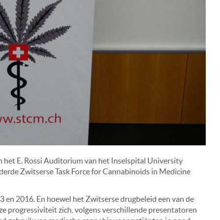
 het E. Rossi Auditorium van het Inselspital University
 derde Zwitserse Task Force for Cannabinoids in Medicine
 en 2016. En hoewel het Zwitserse drugbeleid een van de
ze progressiviteit zich, volgens verschillende presentatoren