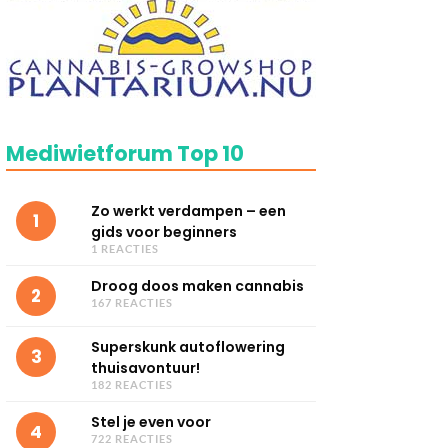
Mediwietforum Top 10
Zo werkt verdampen – een
1
gids voor beginners
1 REACTIES
Droog doos maken cannabis
2
167 REACTIES
Superskunk autoflowering
3
thuisavontuur!
182 REACTIES
Stel je even voor
4
722 REACTIES