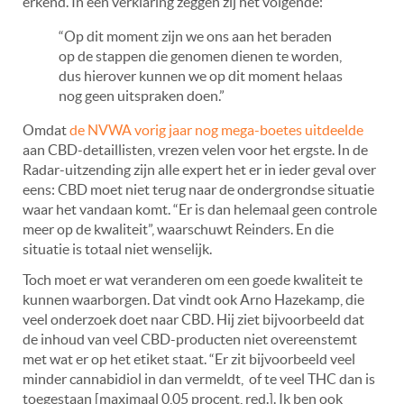
erkend. In een verklaring zeggen zij het volgende:
“Op dit moment zijn we ons aan het beraden
op de stappen die genomen dienen te worden,
dus hierover kunnen we op dit moment helaas
nog geen uitspraken doen.”
Omdat
de NVWA vorig jaar nog mega-boetes uitdeelde
aan CBD-detaillisten, vrezen velen voor het ergste. In de
Radar-uitzending zijn alle expert het er in ieder geval over
eens: CBD moet niet terug naar de ondergrondse situatie
waar het vandaan komt. “Er is dan helemaal geen controle
meer op de kwaliteit”, waarschuwt Reinders. En die
situatie is totaal niet wenselijk.
Toch moet er wat veranderen om een goede kwaliteit te
kunnen waarborgen. Dat vindt ook Arno Hazekamp, die
veel onderzoek doet naar CBD. Hij ziet bijvoorbeeld dat
de inhoud van veel CBD-producten niet overeenstemt
met wat er op het etiket staat. “Er zit bijvoorbeeld veel
minder cannabidiol in dan vermeldt, of te veel THC dan is
toegestaan [maximaal 0,05 procent, red.]. Ik ben ook