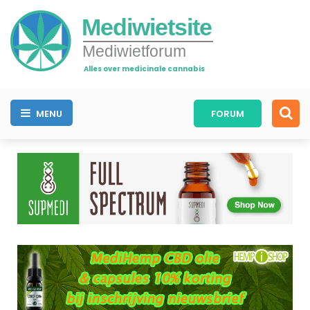
Mediwietsite
Mediwietforum
Alles over medicinale cannabis
MENU
FORUM