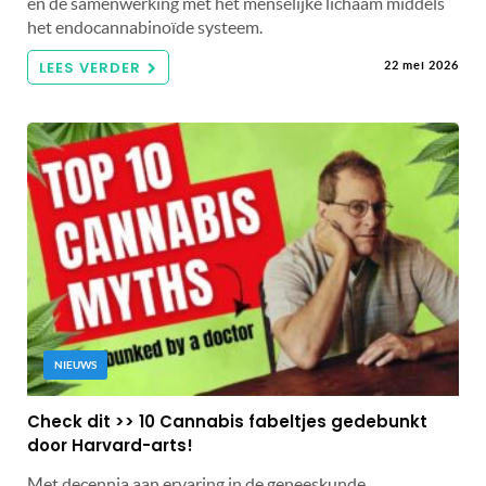
en de samenwerking met het menselijke lichaam middels
het endocannabinoïde systeem.
LEES VERDER
22 mei 2026
NIEUWS
Check dit >> 10 Cannabis fabeltjes gedebunkt
door Harvard-arts!
Met decennia aan ervaring in de geneeskunde,