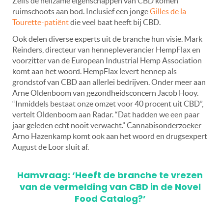
Zelfs de heilzame eigenschappen van CBD komen
ruimschoots aan bod. Inclusief een jonge
Gilles de la
Tourette-patiënt
die veel baat heeft bij CBD.
Ook delen diverse experts uit de branche hun visie. Mark
Reinders, directeur van hennepleverancier HempFlax en
voorzitter van de European Industrial Hemp Association
komt aan het woord. HempFlax levert hennep als
grondstof van CBD aan allerlei bedrijven. Onder meer aan
Arne Oldenboom van gezondheidsconcern Jacob Hooy.
“Inmiddels bestaat onze omzet voor 40 procent uit CBD”,
vertelt Oldenboom aan Radar. “Dat hadden we een paar
jaar geleden echt nooit verwacht.” Cannabisonderzoeker
Arno Hazenkamp komt ook aan het woord en drugsexpert
August de Loor sluit af.
Hamvraag: ‘Heeft de branche te vrezen
van de vermelding van CBD in de Novel
Food Catalog?’