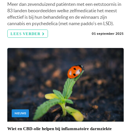
Meer dan zevenduizend patiënten met een eetstoornis in
83 landen beoordeelden welke zelfmedicatie het meest
effectief is bij hun behandeling en de winnaars zijn
cannabis en psychedelica (met name paddo's en LSD).
LEES VERDER
01 september 2025
NIEUWS
Wiet en CBD-olie helpen bij inflammatoire darmziekte