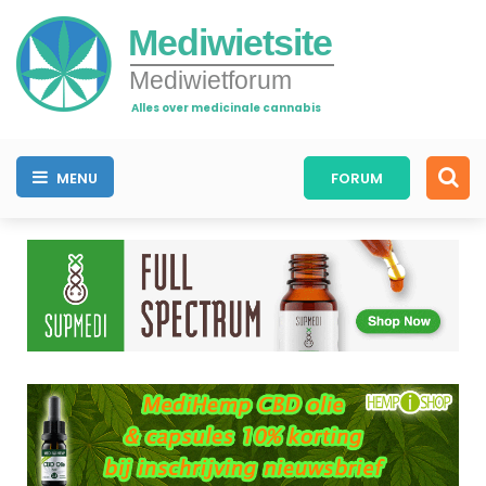
Mediwietsite
Mediwietforum
Alles over medicinale cannabis
MENU
FORUM