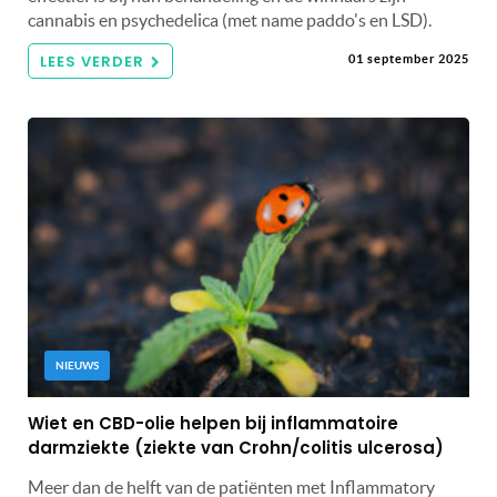
cannabis en psychedelica (met name paddo's en LSD).
LEES VERDER
01 september 2025
NIEUWS
Wiet en CBD-olie helpen bij inflammatoire
darmziekte (ziekte van Crohn/colitis ulcerosa)
Meer dan de helft van de patiënten met Inflammatory