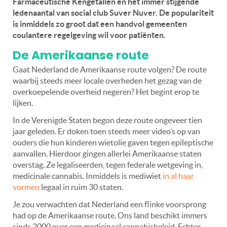
Farmaceutische Kengetallen en het immer stijgende
ledenaantal van social club Suver Nuver. De populariteit
is inmiddels zo groot dat een handvol gemeenten
coulantere regelgeving wil voor patiënten.
De Amerikaanse route
Gaat Nederland de Amerikaanse route volgen? De route
waarbij steeds meer locale overheden het gezag van de
overkoepelende overheid negeren? Het begint erop te
lijken.
In de Verenigde Staten begon deze route ongeveer tien
jaar geleden. Er doken toen steeds meer video’s op van
ouders die hun kinderen wietolie gaven tegen epileptische
aanvallen. Hierdoor gingen allerlei Amerikaanse staten
overstag. Ze legaliseerden, tegen federale wetgeving in,
medicinale cannabis. Inmiddels is mediwiet
in al haar
vormen
legaal in ruim 30 staten.
Je zou verwachten dat Nederland een flinke voorsprong
had op de Amerikaanse route. Ons land beschikt immers
sinds 2000 over een medicinaal cannabisbeleid. Echter