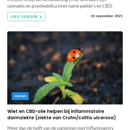
cannabis en psychedelica (met name paddo's en LSD).
LEES VERDER
01 september 2025
NIEUWS
Wiet en CBD-olie helpen bij inflammatoire
darmziekte (ziekte van Crohn/colitis ulcerosa)
Meer dan de helft van de patiënten met Inflammatory