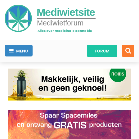
Mediwietsite
Mediwietforum
Alles over medicinale cannabis
MENU
FORUM