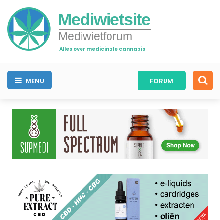
Mediwietsite
Mediwietforum
Alles over medicinale cannabis
MENU
FORUM